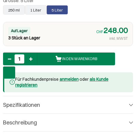
Grösse:
5 Liter
250 ml
1 Liter
5 Liter
248.00
Auf Lager
CHF
3 Stück an Lager
inkl. MWST
Anzahl
IN DEN WARENKORB
Für Fachkundenpreise
anmelden
oder
als Kunde
registrieren
Spezifikationen
Beschreibung