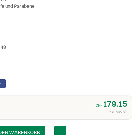
ffe und Parabene
448
r
179.15
CHF
inkl. MWST
 DEN WARENKORB