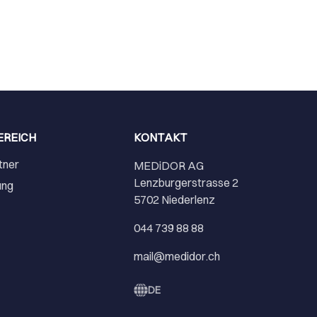
EREICH
KONTAKT
tner
MEDiDOR AG
Lenzburgerstrasse 2
ung
5702 Niederlenz
r
044 739 88 88
mail@medidor.ch
DE