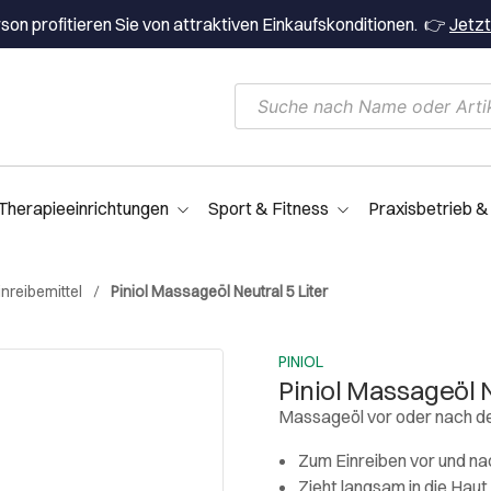
on profitieren Sie von attraktiven Einkaufskonditionen. 👉
Jetzt
Therapieeinrichtungen
Sport & Fitness
Praxisbetrieb &
reibemittel
Piniol Massageöl Neutral 5 Liter
PINIOL
Piniol Massageöl N
Massageöl vor oder nach d
Zum Einreiben vor und n
Zieht langsam in die Haut 