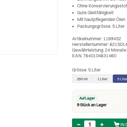
Ohne Konservierungssto
Gute Gleitfähigkeit
Mit hautpflegenden Ölen
Packungsgrösse: 5 Liter
Artikelnummer: 1189452
Herstellernummer: 621501
Gewährleistung: 24 Monate
EAN: 7640104631460
Grösse:
5 Liter
250 ml
1 Liter
5 Lite
Auf Lager
9 Stück an Lager
Anzahl
IN