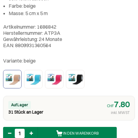
Farbe: beige
Masse: 5 cm x 5 m
Artikelnummer: 1686842
Herstellernummer: ATP3A
Gewährleistung: 24 Monate
EAN: 8809931360564
Variante:
beige
7.80
Auf Lager
CHF
31 Stück an Lager
inkl. MWST
Anzahl
IN DEN WARENKORB