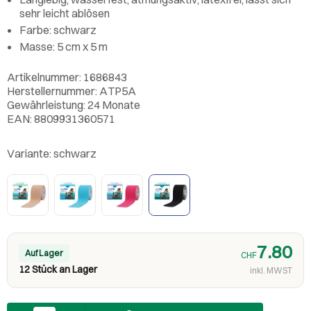
sehr leicht ablösen
Farbe: schwarz
Masse: 5 cm x 5 m
Artikelnummer: 1686843
Herstellernummer: ATP5A
Gewährleistung: 24 Monate
EAN: 8809931360571
Variante:
schwarz
7.80
Auf Lager
CHF
12 Stück an Lager
inkl. MWST
Anzahl