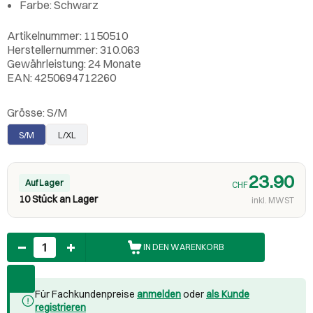
Farbe: Schwarz
Artikelnummer: 1150510
Herstellernummer: 310.063
Gewährleistung: 24 Monate
EAN: 4250694712260
Grösse:
S/M
S/M
L/XL
23.90
Auf Lager
CHF
10 Stück an Lager
inkl. MWST
Anzahl
IN DEN WARENKORB
Für Fachkundenpreise
anmelden
oder
als Kunde
registrieren