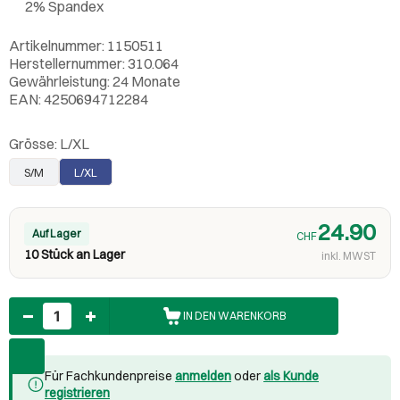
2% Spandex
Artikelnummer: 1150511
Herstellernummer: 310.064
Gewährleistung: 24 Monate
EAN: 4250694712284
Grösse:
L/XL
S/M
L/XL
24.90
Auf Lager
CHF
10 Stück an Lager
inkl. MWST
Anzahl
IN DEN WARENKORB
Für Fachkundenpreise
anmelden
oder
als Kunde
registrieren