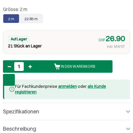
Grösse:
2 m
2 m
22.85 m
26.90
Auf Lager
CHF
21 Stück an Lager
inkl. MWST
Anzahl
IN DEN WARENKORB
Für Fachkundenpreise
anmelden
oder
als Kunde
registrieren
Spezifikationen
Beschreibung