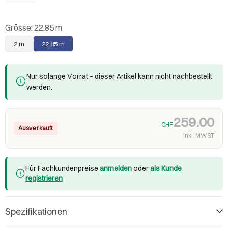
Grösse:
22.85 m
2 m
22.85 m
Nur solange Vorrat – dieser Artikel kann nicht nachbestellt
werden.
259.00
CHF
Ausverkauft
inkl. MWST
Für Fachkundenpreise
anmelden
oder
als Kunde
registrieren
Spezifikationen