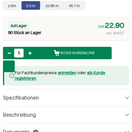
2.5m
5.5 m
22.85 m
45.7 m
22.90
Auf Lager
CHF
90 Stück an Lager
inkl. MWST
Anzahl
IN DEN WARENKORB
Für Fachkundenpreise
anmelden
oder
als Kunde
registrieren
Spezifikationen
Beschreibung
Dokumente