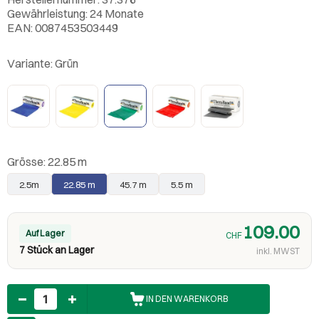
Gewährleistung: 24 Monate
EAN: 0087453503449
Variante:
Grün
Grösse:
22.85 m
2.5m
22.85 m
45.7 m
5.5 m
109.00
Auf Lager
CHF
7 Stück an Lager
inkl. MWST
Anzahl
IN DEN WARENKORB