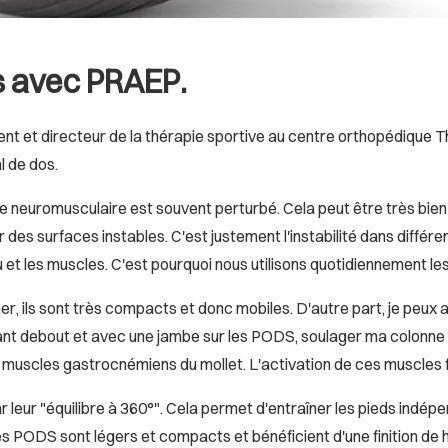
s avec PRAEP.
nement et directeur de la thérapie sportive au centre orthopédiqu
l de dos.
ôle neuromusculaire est souvent perturbé. Cela peut être très bie
des surfaces instables. C'est justement l'instabilité dans différe
au et les muscles. C'est pourquoi nous utilisons quotidiennement 
aîner, ils sont très compacts et donc mobiles. D'autre part, je peux
llant debout et avec une jambe sur les PODS, soulager ma colonne 
 muscles gastrocnémiens du mollet. L'activation de ces muscles fa
eur "équilibre à 360°". Cela permet d'entraîner les pieds indép
es PODS sont légers et compacts et bénéficient d'une finition de h