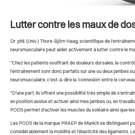
Lutter contre les maux de do
Dr. phil. (Univ.) Thore-Björn Haag, scientifique de l'entraî
neuromusculaire peut aider activement à lutter contre le ma
"Chez les patients souffrant de douleurs dorsales, le contr
l'entraînement sont donc parfaits sur une ou deux jambes sur 
neuromusculaire, c'est-à-dire la 'connexion' entre le cerve
"D'une part, ils offrent une possibilité très simple de s'entr
en position assise et activer ainsi mes jambes ou, en travai
PODS permet d'activer les muscles du soléaire ainsi que les
Les PODS de la marque PRAEP de Munich se distinguent par l
considérablement la mobilité et l'élasticité des ligaments. L