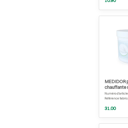
10.90
MEDIDOR 
chauffante 
verte 500 m
Numéro d'article
Référence fabric
31.00