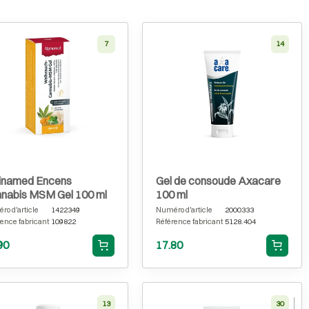
7
14
inamed Encens
Gel de consoude Axacare
nabis MSM Gel 100 ml
100 ml
o d'article
1422349
Numéro d'article
2000333
ence fabricant
109822
Référence fabricant
5128.404
90
17.80
13
30