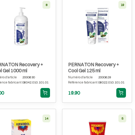
8
19
RNATON Recovery +
PERNATON Recovery +
l Gel 1000 ml
Cool Gel 125 ml
o d'article
2000630
Numéro d'article
2000628
ence fabricant
06042.010.101.01
Référence fabricant
06022.010.101.01
00
19.90
14
5