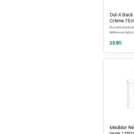
Dul-X Back 
Crème 75 m
Numéro d'article
Référence fabric
23.90
Medidor Ré
large 1250 m