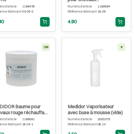
rafraîchissant 100 ml
o d'article
1188476
Numéro d'article
1188584
ence fabricant
03.05-2
Référence fabricant
16.05
90
4.90
159
8
DIDOR Baume pour
Medidor Vaporisateur
vaux rouge réchauffant
avec buse à mousse (vide)
 ml
o d'article
1188581
Numéro d'article
2000375
ence fabricant
16.04-1
Référence fabricant
06.14