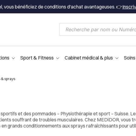
el, vous bénéficiez de conditions d'achat avantageuses. 👉
Inscri
tions
Sport & Fitness
Cabinet médical & plus
Soins
s & sprays
 sportifs et des pommades – Physiothérapie et sport – Suisse. Les
patients souffrant de troubles musculaires. Chez MEDiDOR, vous 
 en grands conditionnements aux sprays rafraîchissants pour utilis