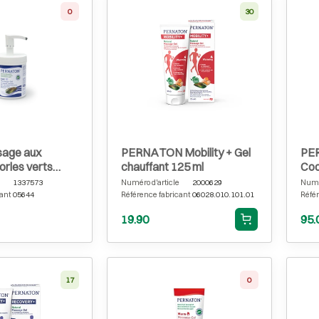
0
30
Épuisé
sage aux
PERNATON Mobility + Gel
PE
orles verts
chauffant 125 ml
Coo
ol, boîte de 1
1337573
Numéro d'article
2000629
Numér
ant
05644
Référence fabricant
06028.010.101.01
Référ
19.90
95.
17
0