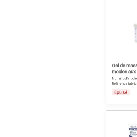
Gel de mas
moules aux 
Pernaton Co
Numéro d'article
kg
Référence fabric
Épuisé