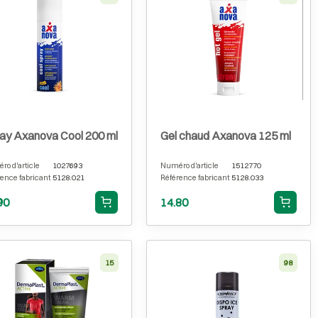
ay Axanova Cool 200 ml
Gel chaud Axanova 125 ml
o d'article
1027693
Numéro d'article
1512770
ence fabricant
5128.021
Référence fabricant
5128.033
90
14.80
15
98