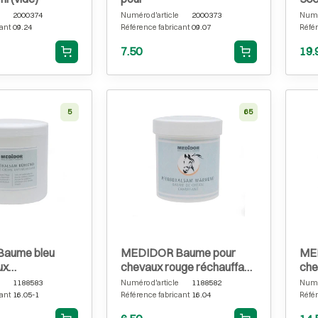
2000374
Numéro d'article
2000373
Numér
ant
09.24
Référence fabricant
09.07
Référ
7.50
19.
5
65
aume bleu
MEDIDOR Baume pour
ME
ux
chevaux rouge réchauffant
che
ant 500 ml
100 ml
500
1188583
Numéro d'article
1188582
Numér
ant
16.05-1
Référence fabricant
16.04
Référ