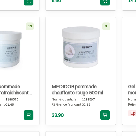
6.50
14.
13
9
pommade
MEDIDOR pommade
Gel
rafraîchissante
chauffante rouge 500 ml
mou
l
Per
1188575
Numéro d'article
1188567
Numér
ant
01.45
Référence fabricant
01.32
Référ
Ép
33.90