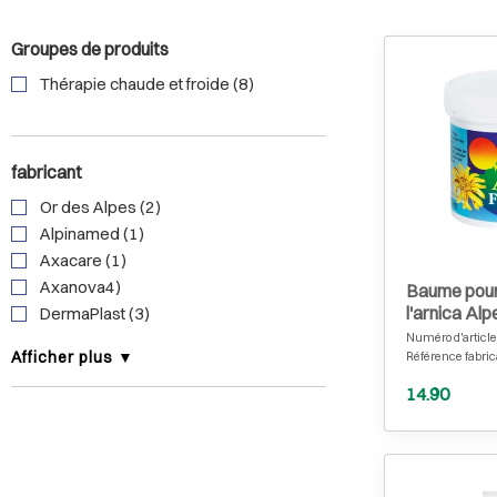
Groupes de produits
Thérapie chaude et froide (8)
fabricant
Or des Alpes (2)
Alpinamed (1)
Axacare (1)
Axanova4)
Baume pour 
l'arnica Al
DermaPlast (3)
Numéro d'article
Afficher plus ▼
Référence fabric
14.90