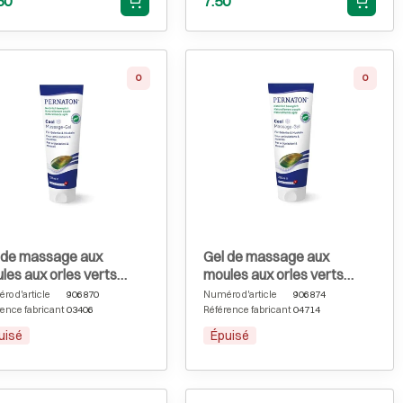
50
7.50
0
0
Épuisé
 de massage aux
Gel de massage aux
les aux orles verts
moules aux orles verts
naton Cool 125 ml
Pernaton Cool 250 ml
o d'article
906870
Numéro d'article
906874
ence fabricant
03406
Référence fabricant
04714
uisé
Épuisé