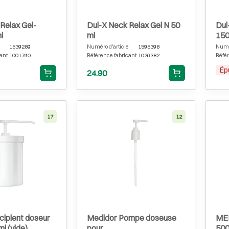
Relax Gel-
Dul-X Neck Relax Gel N 50
Dul
l
ml
150
1539289
Numéro d'article
1595398
Numér
ant
1001790
Référence fabricant
1026382
Référ
Ép
24.90
17
12
cipient doseur
Medidor Pompe doseuse
MED
l (vide)
pour
500