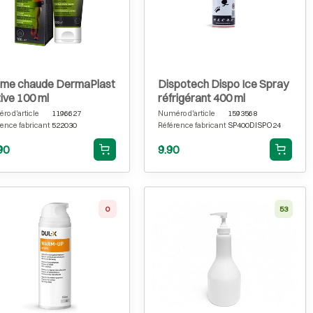
me chaude DermaPlast
Dispotech Dispo Ice Spray
ive 100 ml
réfrigérant 400 ml
o d'article
1196627
Numéro d'article
1593568
ence fabricant
522030
Référence fabricant
SP400DISPO24
90
9.90
0
53
Épuisé