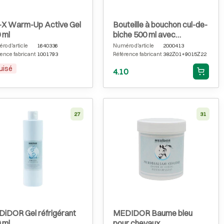
-X Warm-Up Active Gel
Bouteille à bouchon cul-de-
 ml
biche 500 ml avec
distributeur blanc
o d'article
1640336
Numéro d'article
2000413
ence fabricant
1001793
Référence fabricant
382Z01+9015Z22
uisé
4.10
27
31
iDOR Gel réfrigérant
MEDIDOR Baume bleu
 ml
pour chevaux