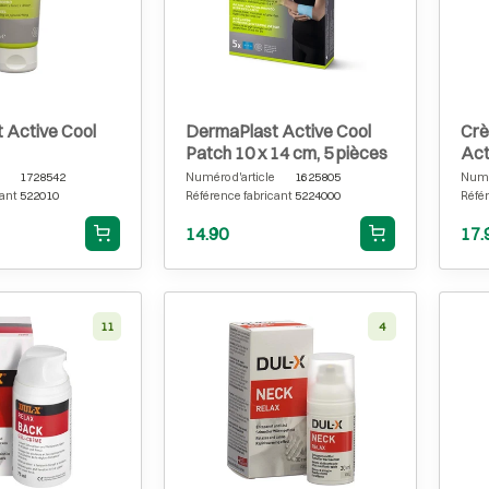
 Active Cool
DermaPlast Active Cool
Crè
Patch 10 x 14 cm, 5 pièces
Act
1728542
Numéro d'article
1625805
Numér
ant
522010
Référence fabricant
5224000
Référ
14.90
17.
11
4