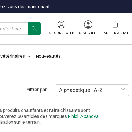
vez-vous dès maintenant
SE CONNECTER
S'INSCRIRE
PANIER D'ACHAT
 vétérinaires
Nouveautés
Filtrer par
 produits chauffants et rafraîchissants sont
trouverez 50 articles des marques
Piniol
,
Axanova
,
ation sur le terrain.