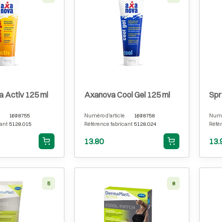
a Activ 125 ml
Axanova Cool Gel 125 ml
Spr
1698755
Numéro d'article
1698758
Numér
ant
5128.015
Référence fabricant
5128.024
Référ
13.80
13.
5
8