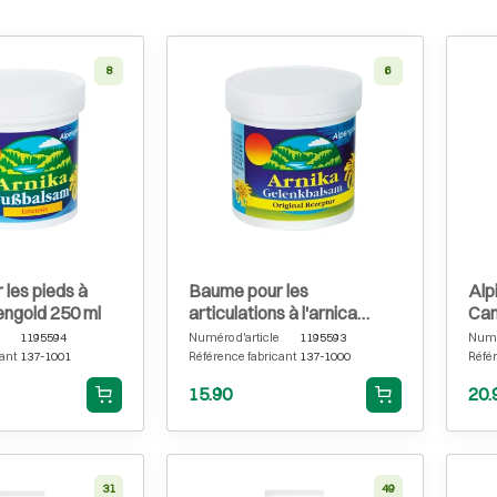
8
6
les pieds à
Baume pour les
Alp
pengold 250 ml
articulations à l'arnica
Can
Alpengold 250 ml
1195594
Numéro d'article
1195593
Numér
ant
137-1001
Référence fabricant
137-1000
Référ
15.90
20.
31
49