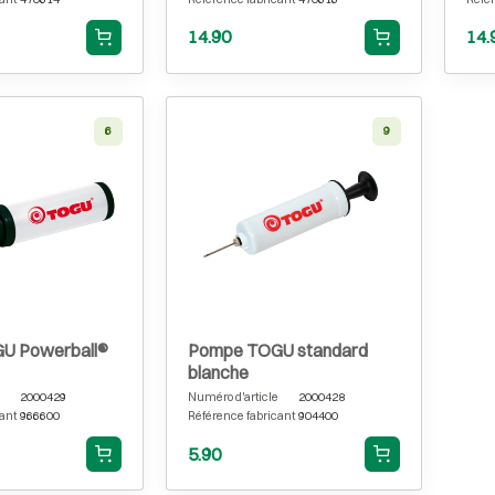
14.90
14.
6
9
U Powerball®
Pompe TOGU standard
blanche
2000429
Numéro d'article
2000428
ant
966600
Référence fabricant
904400
5.90