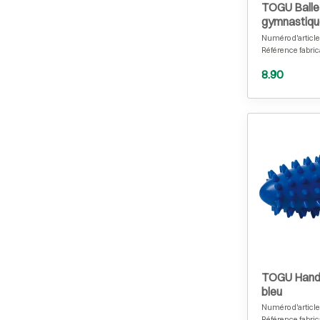
TOGU Balle
gymnastiqu
cm, anthrac
Numéro d'article
Référence fabric
8.90
TOGU Hand 
bleu
Numéro d'article
Référence fabric