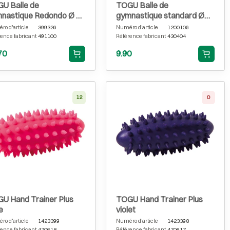
U Balle de
TOGU Balle de
nastique Redondo Ø 26
gymnastique standard Ø
 rouge rubis
16 cm, bleu
o d'article
399326
Numéro d'article
1200106
ence fabricant
491100
Référence fabricant
430404
70
9.90
12
0
U Hand Trainer Plus
TOGU Hand Trainer Plus
e
violet
o d'article
1423399
Numéro d'article
1423398
ence fabricant
470618
Référence fabricant
470617