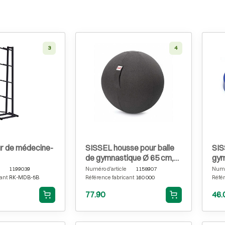
3
4
ur de médecine-
SISSEL housse pour balle
SIS
de gymnastique Ø 65 cm,
gym
gris
1199039
Numéro d'article
1158907
Numér
ant
RK-MDB-5B
Référence fabricant
160 000
Référ
77.90
46.