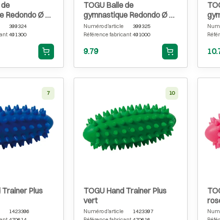
 de
TOGU Balle de
TOG
e Redondo Ø 18
gymnastique Redondo Ø 22
gym
ite
cm, bleue
cm,
399324
Numéro d'article
399325
Numér
ant
491300
Référence fabricant
491000
Référ
9.79
10.
7
10
Trainer Plus
TOGU Hand Trainer Plus
TOG
vert
ros
1423396
Numéro d'article
1423397
Numér
ant
470614
Référence fabricant
470616
Référ