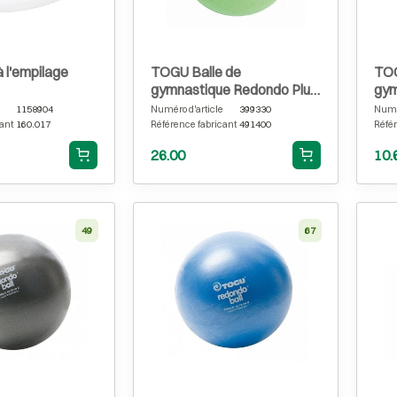
à l'empilage
TOGU Balle de
TOG
gymnastique Redondo Plus
gym
Ø 38 cm, verte
Tou
1158904
Numéro d'article
399330
Numér
ant
160.017
Référence fabricant
491400
Référ
26.00
10.
49
67