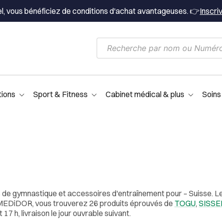
el, vous bénéficiez de conditions d'achat avantageuses. 👉
Inscri
tions
Sport & Fitness
Cabinet médical & plus
Soins
s de gymnastique et accessoires d'entraînement pour – Suisse. Le
z MEDiDOR, vous trouverez 26 produits éprouvés de
TOGU
,
SISSE
 h, livraison le jour ouvrable suivant.