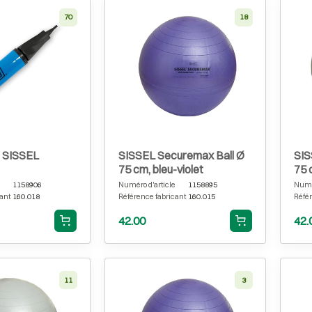
70
18
 SISSEL
SISSEL Securemax Ball Ø
SIS
75 cm, bleu-violet
75 
1158906
Numéro d'article
1158895
Numér
ant
160.018
Référence fabricant
160.015
Référ
42.00
42.
11
3