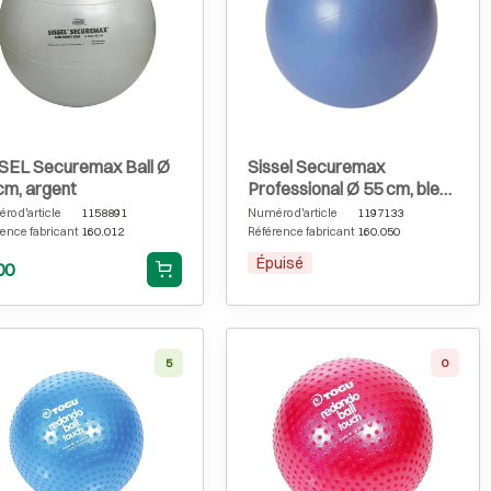
SEL Securemax Ball Ø
Sissel Securemax
cm, argent
Professional Ø 55 cm, bleu
glacé
o d'article
1158891
Numéro d'article
1197133
ence fabricant
160.012
Référence fabricant
160.050
Épuisé
00
5
0