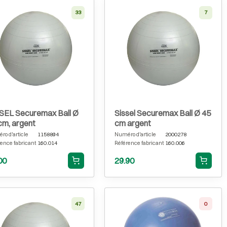
33
7
SEL Securemax Ball Ø
Sissel Securemax Ball Ø 45
cm, argent
cm argent
o d'article
1158894
Numéro d'article
2000278
ence fabricant
160.014
Référence fabricant
160.006
00
29.90
47
0