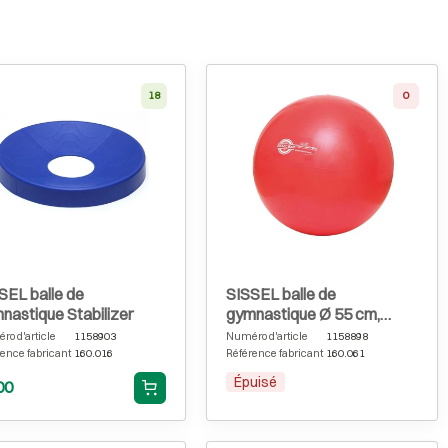
18
0
SEL balle de
SISSEL balle de
nastique Stabilizer
gymnastique Ø 55 cm,
rouge
o d'article
1158903
Numéro d'article
1158898
ence fabricant
160.016
Référence fabricant
160.061
Épuisé
00