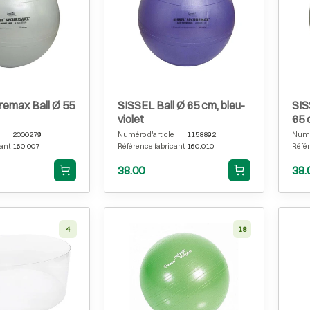
remax Ball Ø 55
SISSEL Ball Ø 65 cm, bleu-
SIS
violet
65 
2000279
Numéro d'article
1158892
Numér
ant
160.007
Référence fabricant
160.010
Référ
38.00
38.
4
18