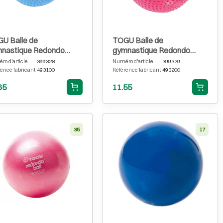
U Balle de
TOGU Balle de
nastique Redondo
gymnastique Redondo
ch Ø 22 cm, bleue
Touch Ø 26 cm, rouge rubis
o d'article
399328
Numéro d'article
399329
ence fabricant
493100
Référence fabricant
493200
65
11.55
35
17