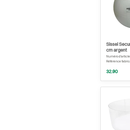
Sissel Secu
cm argent
Numéro d'article
Référence fabric
32.90