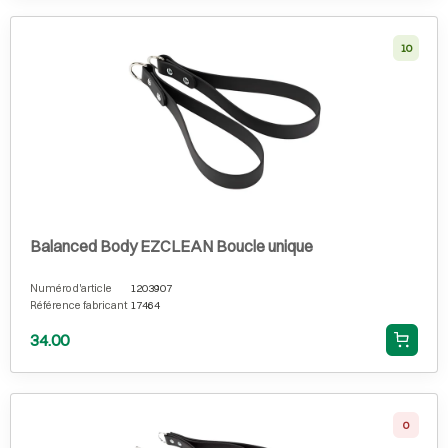
10
Balanced Body EZCLEAN Boucle unique
Numéro d'article
1203907
Référence fabricant
17464
34.00
0