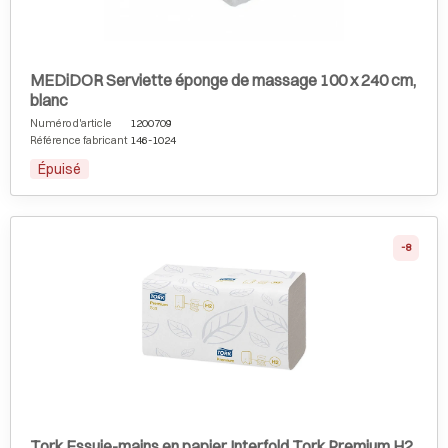
MEDiDOR Serviette éponge de massage 100 x 240 cm,
blanc
Numéro d'article
1200709
Référence fabricant
146-1024
Épuisé
-8
Tork Essuie-mains en papier Interfold Tork Premium H2,