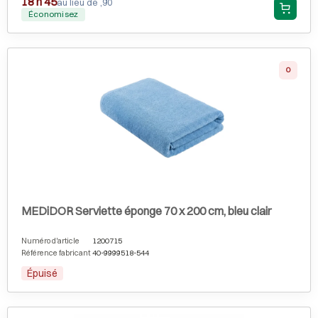
18 h 45
au lieu de ,90
Économisez
0
MEDiDOR Serviette éponge 70 x 200 cm, bleu clair
Numéro d'article
1200715
Référence fabricant
40-9999518-544
Épuisé