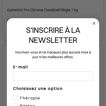
Gymstick Pro Chrome Dumbbell Single 7 kg
Numéro d'article
1706532
Référence fabricant
24.229
S'INSCRIRE À LA
89.90
NEWSLETTER
Inscrivez-vous et ne manquez plus aucune mise à
2
jour ni les meilleures offres.
E-mail
Choisissez une option
Thérapie
Gymstick Pro Chrome Dumbbell Single 8 kg
Pilates