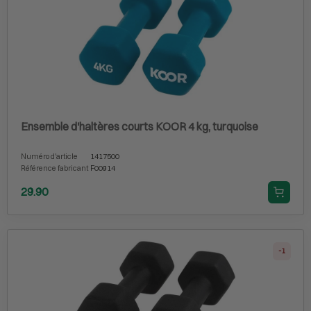
Ensemble d'haltères courts KOOR 4 kg, turquoise
Numéro d'article
1417500
Référence fabricant
F00914
29.90
-1