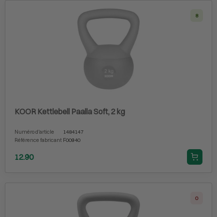
8
KOOR Kettlebell Paalla Soft, 2 kg
Numéro d'article
1484147
Référence fabricant
F00940
12.90
0