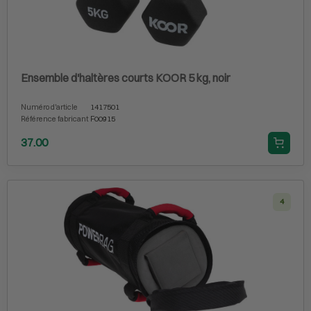
Ensemble d'haltères courts KOOR 5 kg, noir
Numéro d'article
1417501
Référence fabricant
F00915
37.00
4