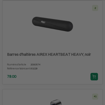
2
Barres d'haltères AIREX HEARTBEAT HEAVY, noir
Numéro d'article
2000574
Référence fabricant
93229
79.00
41