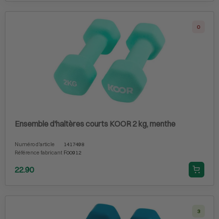
0
Ensemble d'haltères courts KOOR 2 kg, menthe
Numéro d'article
1417498
Référence fabricant
F00912
22.90
3