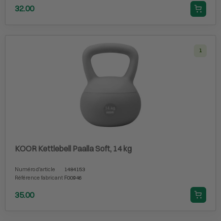
32.00
1
KOOR Kettlebell Paalla Soft, 14 kg
Numéro d'article
1484153
Référence fabricant
F00946
35.00