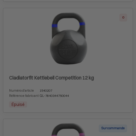
0
Cladiatorfit Kettlebell Competition 12 kg
Numéro d'article
1540207
Référence fabricant
GL-7640344750044
Épuisé
Sur commande