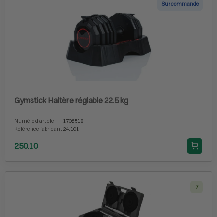
Sur commande
Gymstick Haltère réglable 22.5 kg
Numéro d'article
1706518
Référence fabricant
24.101
250.10
7