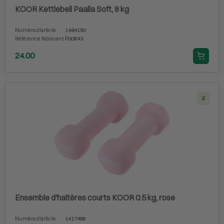
KOOR Kettlebell Paalla Soft, 8 kg
Numéro d'article
1484150
Référence fabricant
F00943
24.00
2
Ensemble d'haltères courts KOOR 0.5 kg, rose
Numéro d'article
1417496