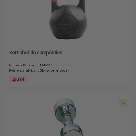
Kettlebell de compétition
Numéro d'article
1540204
Référence fabricant
GL-7640344750037
Épuisé
7