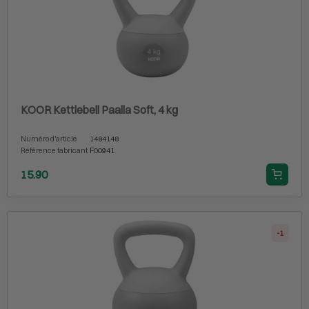
KOOR Kettlebell Paalla Soft, 4 kg
Numéro d'article
1484148
Référence fabricant
F00941
15.90
-1