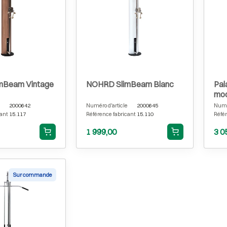
mBeam Vintage
NOHRD SlimBeam Blanc
Pal
mod
2000642
Numéro d'article
2000645
Numér
ant
15.117
Référence fabricant
15.110
Référ
1 999,00
3 0
Sur commande