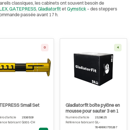
areils classiques, les cabinets ont souvent besoin de
LEX
,
GATEPRESS
,
Gladiatorfit
et
Gymstick
– des steppers
te commande passée avant 17 h.
0
4
EPRESS Small Set
Gladiatorfit boîte pylône en
mousse pour sauter 3 en 1
o d'article
1506509
Numéro d'article
1528625
ence fabricant
G001-CH
Référence fabricant
GL-
7649990755267