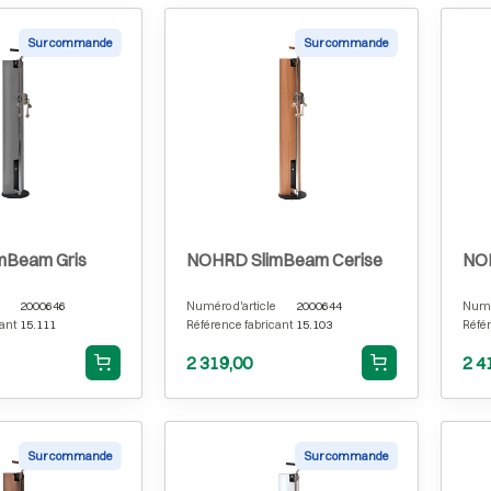
Sur commande
Sur commande
mBeam Gris
NOHRD SlimBeam Cerise
NO
2000646
Numéro d'article
2000644
Numér
ant
15.111
Référence fabricant
15.103
Référ
2 319,00
2 4
Sur commande
Sur commande