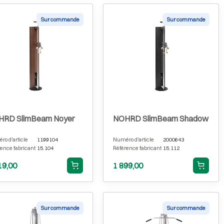
Sur commande
Sur commande
HRD SlimBeam Noyer
NOHRD SlimBeam Shadow
o d'article
1199104
Numéro d'article
2000643
ence fabricant
15.104
Référence fabricant
15.112
19,00
1 899,00
Sur commande
Sur commande