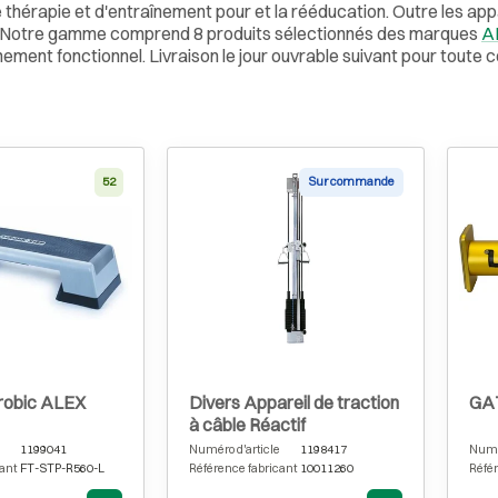
e thérapie et d'entraînement pour et la rééducation. Outre les app
 . Notre gamme comprend 8 produits sélectionnés des marques
A
înement fonctionnel. Livraison le jour ouvrable suivant pour tou
52
Sur commande
robic ALEX
Divers Appareil de traction
GAT
à câble Réactif
1199041
Numéro d'article
1198417
Numér
ant
FT-STP-R560-L
Référence fabricant
10011260
Référ