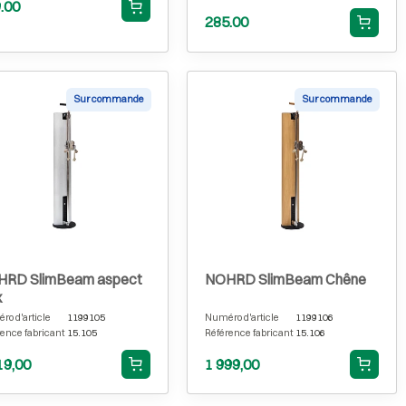
.00
285.00
Sur commande
Sur commande
HRD SlimBeam aspect
NOHRD SlimBeam Chêne
x
o d'article
1199105
Numéro d'article
1199106
ence fabricant
15.105
Référence fabricant
15.106
19,00
1 999,00