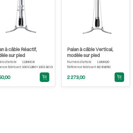
an à câble Réactif,
Palan à câble Vertical,
èle sur pied
modèle sur pied
o d'article
1198418
Numéro d'article
1198420
ence fabricant
10011260+10011613
Référence fabricant
82-81650
50,00
2 273,00