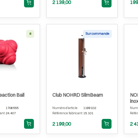
2 139,00
199
8
Sur commande
action Ball
Club NOHRD SlimBeam
NO
ino
1706555
Numéro d'article
1199102
Numér
ant
24.407
Référence fabricant
15.101
Référ
2 199,00
2 4