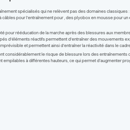
aînement spécialisés qui ne relèvent pas des domaines classiques :
s à câbles pour l'entraînement pour , des plyobox en mousse pour un 
apté pour rééducation de la marche après des blessures aux membre
ipés d'éléments réactifs permettent d'entraîner des mouvements expl
mprévisible et permettent ainsi d'entraîner la réactivité dans le cadr
t considérablement le risque de blessure lors des entraînements de 
t empilables à différentes hauteurs, ce qui permet d'augmenter prog