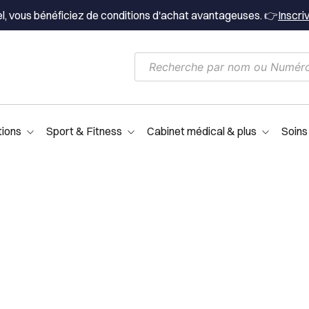
el, vous bénéficiez de conditions d'achat avantageuses. 👉
Inscri
tions
Sport & Fitness
Cabinet médical & plus
Soins