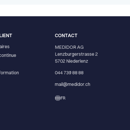
LIENT
CONTACT
aires
MEDiDOR AG
Lenzburgerstrasse 2
continue
5702 Niederlenz
nformation
044 739 88 88
mail@medidor.ch
FR