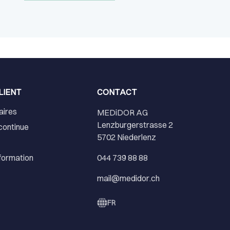
LIENT
CONTACT
aires
MEDiDOR AG
Lenzburgerstrasse 2
continue
5702 Niederlenz
nformation
044 739 88 88
mail@medidor.ch
FR