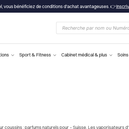
el, vous bénéficiez de conditions d'achat avantageuses. 👉
Inscri
tions
Sport & Fitness
Cabinet médical & plus
Soins
 coussins : parfums naturels pour – Suisse. Les vaporisateurs d'