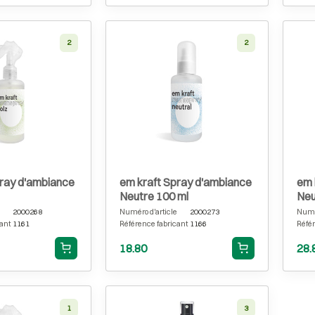
2
2
pray d'ambiance
em kraft Spray d'ambiance
em 
Neutre 100 ml
Neu
2000268
Numéro d'article
2000273
Numér
ant
1161
Référence fabricant
1166
Référ
18.80
28.
1
3