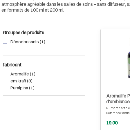
atmosphère agréable dans les salles de soins – sans diffuseur,
en formats de 100 ml et 200 ml.
Groupes de produits
Désodorisants (1)
fabricant
Aromalife (1)
em kraft (8)
Puralpina (1)
Aromalife 
d'ambianc
pure 100 ml
Numéro d'article
Référence fabric
19.90