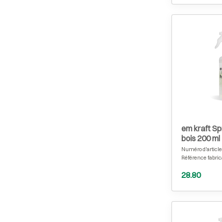
em kraft S
bois 200 ml
Numéro d'article
Référence fabric
28.80