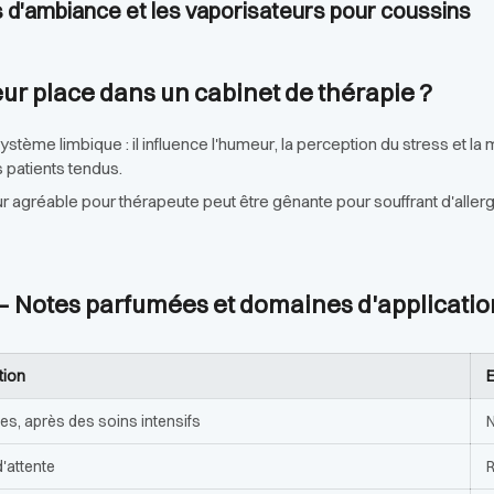
s d'ambiance et les vaporisateurs pour coussins
eur place dans un cabinet de thérapie ?
système limbique : il influence l'humeur, la perception du stress et l
es patients tendus.
ur agréable pour thérapeute peut être gênante pour souffrant d'alle
 Notes parfumées et domaines d'applicatio
tion
E
ires, après des soins intensifs
N
d'attente
R