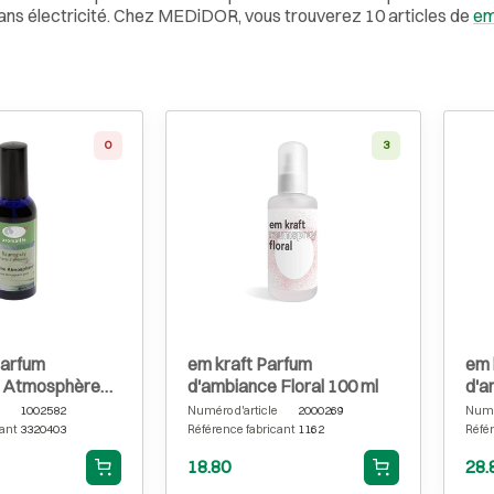
 sans électricité. Chez MEDiDOR, vous trouverez 10 articles de
em
0
3
Parfum
em kraft Parfum
em 
e Atmosphère
d'ambiance Floral 100 ml
d'a
1002582
Numéro d'article
2000269
Numér
ant
3320403
Référence fabricant
1162
Référ
18.80
28.