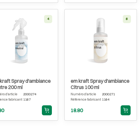
4
6
kraft Spray d'ambiance
em kraft Spray d'ambiance
tre 200 ml
Citrus 100 ml
o d'article
2000274
Numéro d'article
2000271
ence fabricant
1167
Référence fabricant
1164
80
18.80