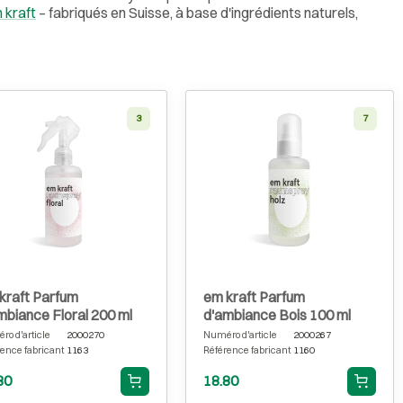
 kraft
– fabriqués en Suisse, à base d'ingrédients naturels,
3
7
kraft Parfum
em kraft Parfum
mbiance Floral 200 ml
d'ambiance Bois 100 ml
o d'article
2000270
Numéro d'article
2000267
ence fabricant
1163
Référence fabricant
1160
80
18.80