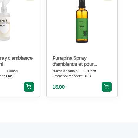
pray d'ambiance
Puralpina Spray
ml
d'ambiance et pour
coussins Arve 75 ml
2000272
Numéro d'article
1139449
ant
1165
Référence fabricant
1810
15.00