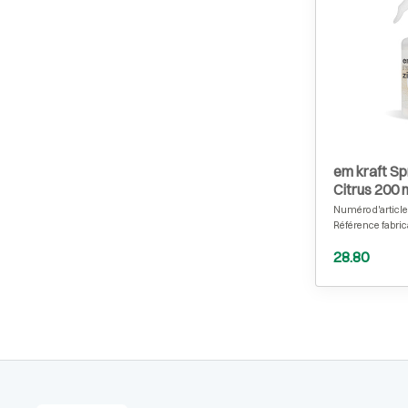
em kraft S
Citrus 200 
Numéro d'article
Référence fabric
28.80