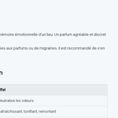
a mémoire émotionnelle d'un lieu. Un parfum agréable et discret
rgies aux parfums ou de migraines. Il est recommandé de s'en
n
ffet
eutralise les odeurs
afraîchissant, tonifiant, remontant