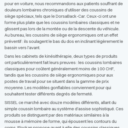
pour en voiture, nous recommandons aux patients souffrant de
douleurs lombaires chroniques d'utiliser des coussins de
siège spéciaux, tels que le DorsaBack-Car. Ceux-ci ont une
forme plus plate que les coussins lombaires classiques et ne
glissent pas lors de la montée ou de la descente du véhicule.
Au bureau, les coussins de siège ergonomiques ont un effet
préventif : ils soulagent le bas du dos en inclinant légèrement le
bassin vers l'avant.
Dans les cabinets de kinésithérapie, deux types de produits
ont particulièrement fait leurs preuves : les coussins lombaires
classiques pour coûtent généralement moins de 100 CHF,
tandis que les coussins de siège ergonomiques pour aux
postes de travail pour se situent dans la gamme de prix
moyenne. Les modèles gonflables conviennent pour qui
souhaitent tester différents degrés de fermeté.
SISSEL ce marché avec douze modèles différents, allant du
simple coussin lombaire au système d'assise sophistiqué. Ces
produits se distinguent par des matériaux similaires à la
mousse à mémoire de forme, qui épousent les contours du
corps. Flockan propose quant à elle des coussins classiques