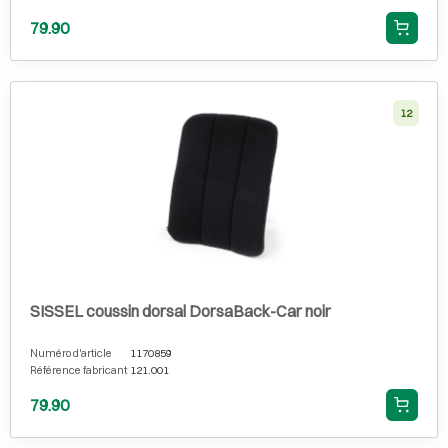
79.90
12
SISSEL coussin dorsal DorsaBack-Car noir
Numéro d'article
1170859
Référence fabricant
121.001
79.90