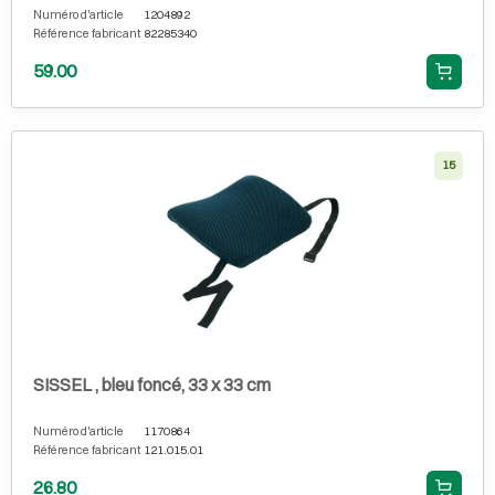
Numéro d'article
1204892
Référence fabricant
82285340
59.00
15
SISSEL , bleu foncé, 33 x 33 cm
Numéro d'article
1170864
Référence fabricant
121.015.01
26.80