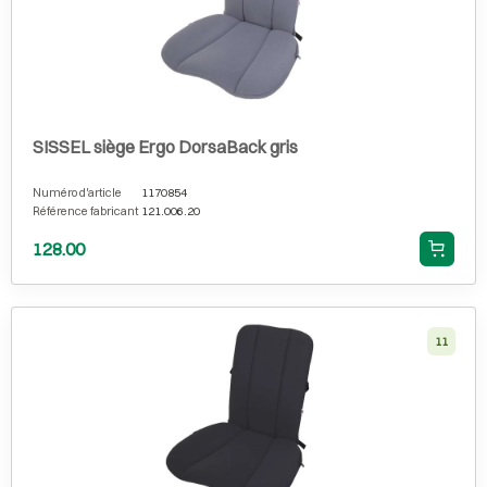
SISSEL siège Ergo DorsaBack gris
Numéro d'article
1170854
Référence fabricant
121.006.20
128.00
11