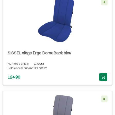
5
SISSEL siège Ergo DorsaBack bleu
Numéro d'article
1170855
Référence fabricant
121.007.20
124.90
6