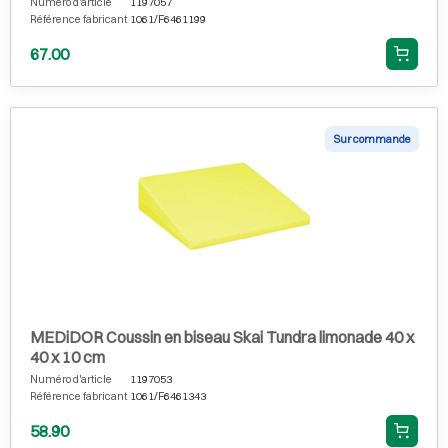
Numéro d'article
1197057
Référence fabricant
1061/F6461199
67.00
Sur commande
MEDiDOR Coussin en biseau Skai Tundra limonade 40 x
40 x 10 cm
Numéro d'article
1197053
Référence fabricant
1061/F6461343
58.90