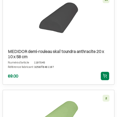
MEDIDOR demi-rouleau skaï toundra anthracite 20 x
10 x 58 cm
Numéro d'article
1197045
Référence fabricant
3258/F6461197
69.00
2