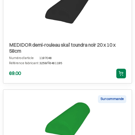
MEDIDOR demi-rouleau skaï toundra noir 20 x 10 x
58cm
Numéro d'article
1197046
Référence fabricant
3258/F6461195
69.00
Sur commande