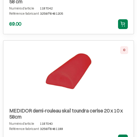
58 cm
Numéro d'article
1197042
Référence fabricant
3258/F6461205
69.00
0
MEDIDOR demi-rouleau skaï toundra cerise 20 x 10 x
58cm
Numéro d'article
1197040
Référence fabricant
3258/F6461199