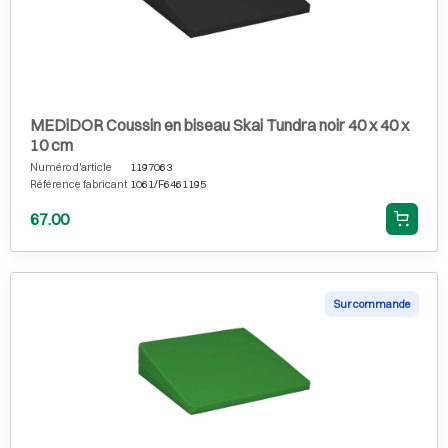
MEDiDOR Coussin en biseau Skai Tundra noir 40 x 40 x
10 cm
Numéro d'article
1197063
Référence fabricant
1061/F6461195
67.00
Sur commande