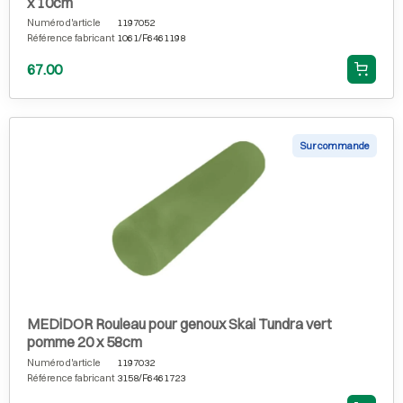
x 10cm
Numéro d'article
1197052
Référence fabricant
1061/F6461198
67.00
Sur commande
MEDiDOR Rouleau pour genoux Skai Tundra vert
pomme 20 x 58cm
Numéro d'article
1197032
Référence fabricant
3158/F6461723