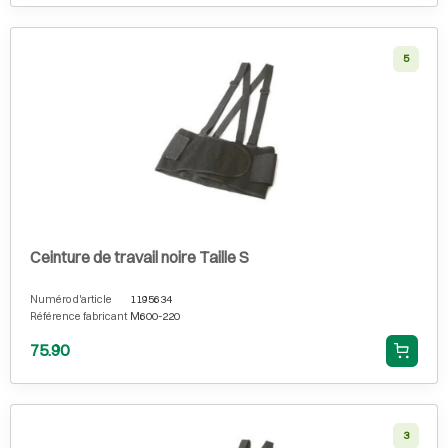
5
Ceinture de travail noire Taille S
Numéro d'article
1195634
Référence fabricant
M600-220
75.90
3