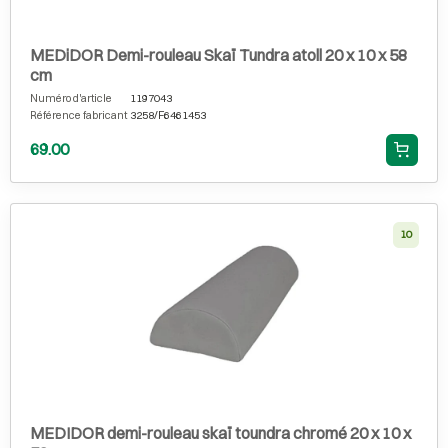
MEDiDOR Demi-rouleau Skaï Tundra atoll 20 x 10 x 58
cm
Numéro d'article
1197043
Référence fabricant
3258/F6461453
69.00
10
MEDIDOR demi-rouleau skaï toundra chromé 20 x 10 x