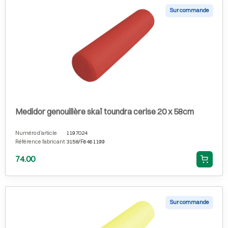
Sur commande
Medidor genouillère skaï toundra cerise 20 x 58cm
Numéro d'article
1197024
Référence fabricant
3158/F6461199
74.00
Sur commande