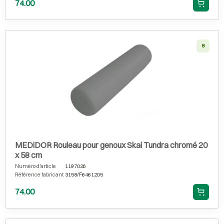
74.00
8
MEDiDOR Rouleau pour genoux Skai Tundra chromé 20
x 58 cm
Numéro d'article
1197026
Référence fabricant
3158/F6461205
74.00