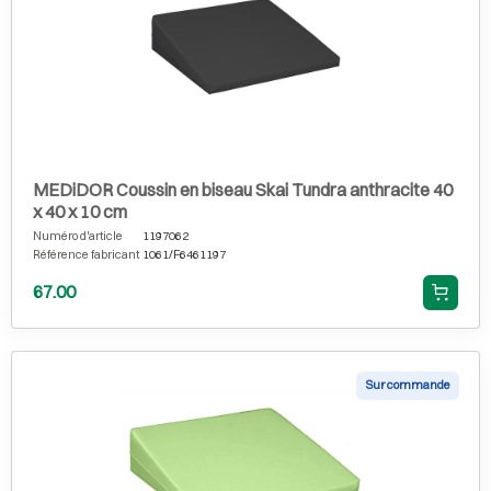
MEDiDOR Coussin en biseau Skai Tundra anthracite 40
x 40 x 10 cm
Numéro d'article
1197062
Référence fabricant
1061/F6461197
67.00
Sur commande