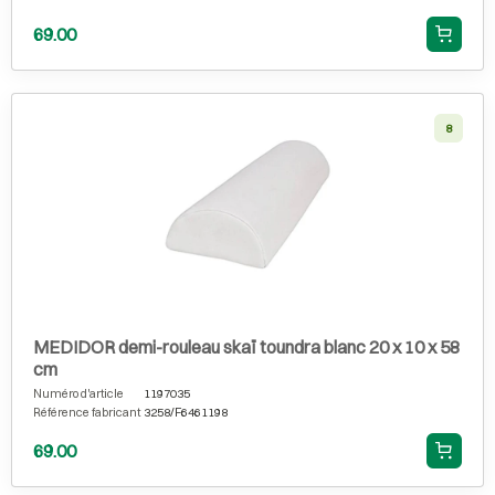
69.00
8
MEDIDOR demi-rouleau skaï toundra blanc 20 x 10 x 58
cm
Numéro d'article
1197035
Référence fabricant
3258/F6461198
69.00