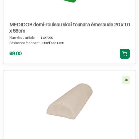
MEDIDOR demi-rouleau skaï toundra émeraude 20 x 10
x 58cm
Numéro d'article
1197039
Référence fabricant
3258/F6461455
69.00
16