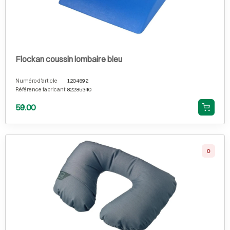
Flockan coussin lombaire bleu
Numéro d'article
1204892
Référence fabricant
82285340
59.00
0