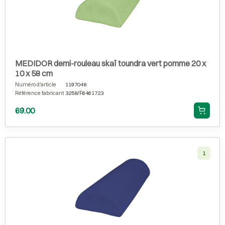
MEDIDOR demi-rouleau skaï toundra vert pomme 20 x
10 x 58 cm
Numéro d'article
1197048
Référence fabricant
3258/F6461723
69.00
1