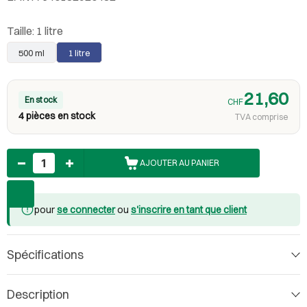
Taille:
1 litre
500 ml
1 litre
21,60
En stock
CHF
4 pièces en stock
TVA comprise
Nombre
AJOUTER AU PANIER
pour
se connecter
ou
s'inscrire en tant que client
Spécifications
Description