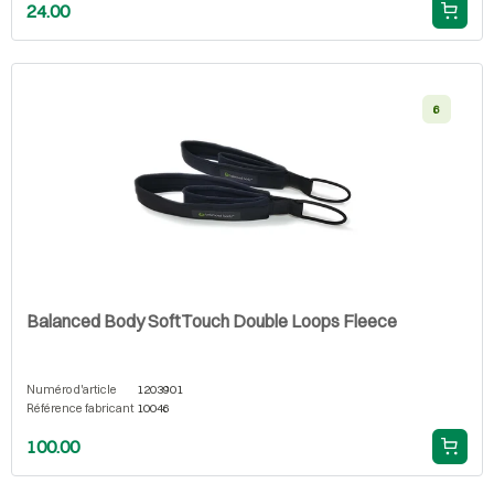
24.00
6
Balanced Body SoftTouch Double Loops Fleece
Numéro d'article
1203901
Référence fabricant
10046
100.00