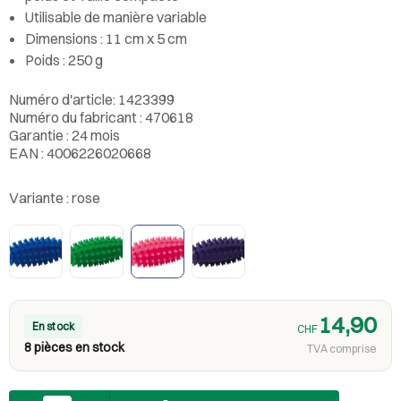
Utilisable de manière variable
Dimensions : 11 cm x 5 cm
Poids : 250 g
Numéro d'article: 1423399
Numéro du fabricant : 470618
Garantie : 24 mois
EAN : 4006226020668
Variante :
rose
14,90
En stock
CHF
8 pièces en stock
TVA comprise
Nombre