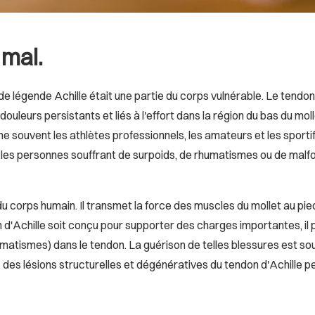
 mal.
de légende Achille était une partie du corps vulnérable. Le tendon
eurs persistants et liés à l'effort dans la région du bas du mollet
che souvent les athlètes professionnels, les amateurs et les spor
les personnes souffrant de surpoids, de rhumatismes ou de malfo
is du corps humain. Il transmet la force des muscles du mollet au 
on d'Achille soit conçu pour supporter des charges importantes, il 
tismes) dans le tendon. La guérison de telles blessures est sou
si, des lésions structurelles et dégénératives du tendon d'Achill