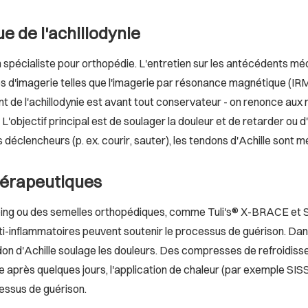
 de l'achillodynie
n spécialiste pour orthopédie. L'entretien sur les antécédents mé
ues d'imagerie telles que l'imagerie par résonance magnétique (IRM
nt de l'achillodynie est avant tout conservateur - on renonce au
L'objectif principal est de soulager la douleur et de retarder ou d
ts déclencheurs (p. ex. courir, sauter), les tendons d'Achille sont
thérapeutiques
aping ou des semelles orthopédiques, comme Tuli's® X-BRACE e
-inflammatoires peuvent soutenir le processus de guérison. Dans
endon d'Achille soulage les douleurs. Des compresses de refro
ée après quelques jours, l'application de chaleur (par exemple S
cessus de guérison.