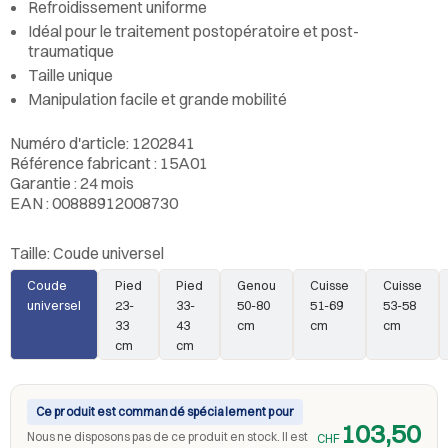
Refroidissement uniforme
Idéal pour le traitement postopératoire et post-
traumatique
Taille unique
Manipulation facile et grande mobilité
Numéro d'article: 1202841
Référence fabricant : 15A01
Garantie : 24 mois
EAN : 00888912008730
Taille:
Coude universel
Coude
Pied
Pied
Genou
Cuisse
Cuisse
universel
23-
33-
50-80
51-69
53-58
33
43
cm
cm
cm
cm
cm
Ce produit est commandé spécialement pour
103,50
Nous ne disposons pas de ce produit en stock. Il est
CHF