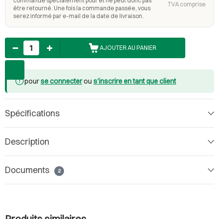
commandé spécialement pour et ne peut donc pas
TVA comprise
être retourné. Une fois la commande passée, vous
serez informé par e-mail de la date de livraison.
Nombre
AJOUTER AU PANIER
pour
se connecter
ou
s'inscrire en tant que client
Spécifications
Description
Documents
2
Produits similaires