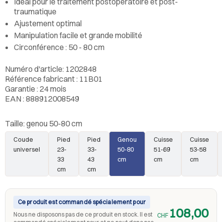
Idéal pour le traitement postopératoire et post-
traumatique
Ajustement optimal
Manipulation facile et grande mobilité
Circonférence : 50 - 80 cm
Numéro d'article: 1202848
Référence fabricant : 11B01
Garantie : 24 mois
EAN : 888912008549
Taille:
genou 50-80 cm
Coude
Pied
Pied
Genou
Cuisse
Cuisse
universel
23-
33-
50-80
51-69
53-58
33
43
cm
cm
cm
cm
cm
Ce produit est commandé spécialement pour
108,00
Nous ne disposons pas de ce produit en stock. Il est
CHF