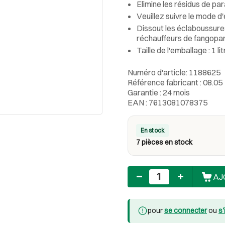
Elimine les résidus de par
Veuillez suivre le mode d
Dissout les éclaboussures
réchauffeurs de fangopar
Taille de l'emballage : 1 li
Numéro d'article: 1188625
Référence fabricant : 08.05
Garantie : 24 mois
EAN : 7613081078375
En stock
7 pièces en stock
Nombre
AJ
pour
se connecter
ou
s'