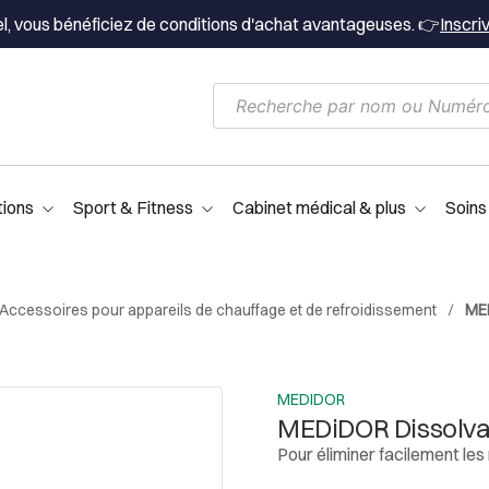
el, vous bénéficiez de conditions d'achat avantageuses. 👉
Inscri
tions
Sport & Fitness
Cabinet médical & plus
Soins
Accessoires pour appareils de chauffage et de refroidissement
MED
MEDIDOR
MEDiDOR Dissolvant
Pour éliminer facilement les