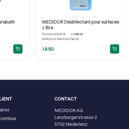
erabath
MEDiDOR Désinfectant pour surfaces
1 litre
Numéro d'article
1188629
Référence fabricant
08.22
19.50
LIENT
CONTACT
aires
MEDiDOR AG
Lenzburgerstrasse 2
continue
5702 Niederlenz