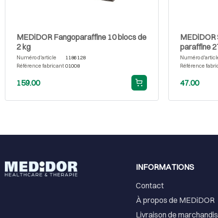
MEDiDOR Fangoparaffine 10 blocs de
MEDiDOR S
2 kg
paraffine 2
Numéro d'article
1186128
Numéro d'articl
Référence fabricant
01008
Référence fabri
159.00
47.00
INFORMATIONS
Contact
À propos de MEDiDOR
Livraison de marchandi