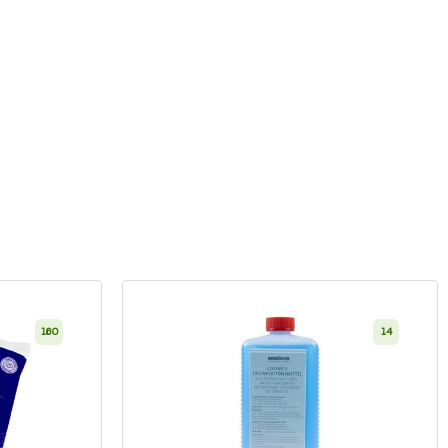
160
14