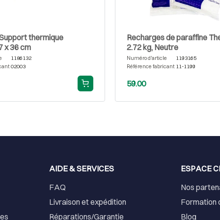
upport thermique
Recharges de paraffine Th
7 x 36 cm
2.72 kg, Neutre
e
1186132
Numéro d'article
1193165
cant
02003
Référence fabricant
11-1199
59.00
AIDE & SERVICES
ESPACE C
FAQ
Nos parten
Livraison et expédition
Formation 
ses
Réparations/Garantie
Blog