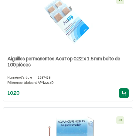
17
Aiguilles permanentes AcuTop 0.22 x 1.5 mm boîte de
100 pièces
Numéro d'article
1587468
Référence fabricant
APN2215D
10.20
37