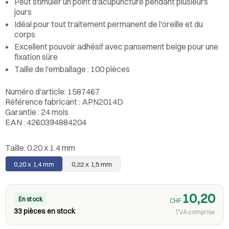
Peut stimuler un point d'acupuncture pendant plusieurs
jours
Idéal pour tout traitement permanent de l'oreille et du
corps
Excellent pouvoir adhésif avec pansement beige pour une
fixation sûre
Taille de l'emballage : 100 pièces
Numéro d'article: 1587467
Référence fabricant : APN2014D
Garantie : 24 mois
EAN : 4260394884204
Taille:
0.20 x 1.4 mm
0,20 x 1,4 mm
0,22 x 1,5 mm
10,20
En stock
CHF
33 pièces en stock
TVA comprise