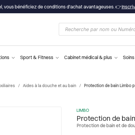
el, vous bénéficiez de conditions d'achat avantageuses. 👉
Inscri
tions
Sport & Fitness
Cabinet médical & plus
Soins
iliaires
Aides à la douche et au bain
Protection de bain Limbo p
LIMBO
Protection de bai
Protection de bain et de do