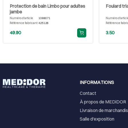
Protection de bain Limbo pour adultes
Foulard tr
jambe
Numéro d'article
1088071
Numéro d'articl
Référence fabricant
425126
Référence fabri
49.90
3.50
INFORMATIONS
Contact
À propos de MEDiDOR
Livraison de marchandi
Salle d'exposition