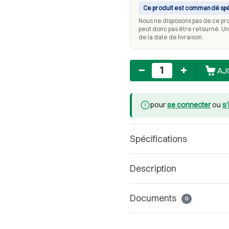
Ce produit est commandé sp
Nous ne disposons pas de ce pr
peut donc pas être retourné. U
de la date de livraison.
Nombre
AJ
pour
se connecter
ou
s'
Spécifications
Description
Documents
0