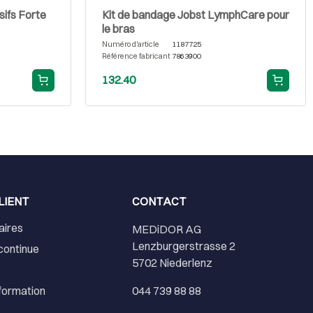
fs Forte
Kit de bandage Jobst LymphCare pour
le bras
Numéro d'article
1187725
Référence fabricant
7863900
132.40
LIENT
CONTACT
aires
MEDiDOR AG
Lenzburgerstrasse 2
continue
5702 Niederlenz
nformation
044 739 88 88