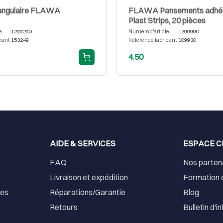
iangulaire FLAWA
FLAWA Pansements adhési
Plast Strips, 20 pièces
e
1299290
Numéro d'article
1299990
cant
153249
Référence fabricant
109930
4.50
AIDE & SERVICES
ESPACE C
FAQ
Nos parten
Livraison et expédition
Formation 
ses
Réparations/Garantie
Blog
Retours
Bulletin d'i