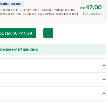
écialement pour
42,00
CHF
oduit en stock. Il est commandé spécialement pour et ne
ne fois la commande passée, vous serez informé par e-mail
TVA comprise
OUTER AU PANIER
inscrire en tant que client