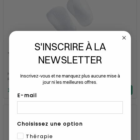
S'INSCRIRE À LA
Talonnettes Tuli's Gel Large, 1 paire
NEWSLETTER
Numéro d'article
1198090
Inscrivez-vous et ne manquez plus aucune mise à
Référence fabricant
10216P
jour ni les meilleures offres.
17.90
E-mail
1
Choisissez une option
Thérapie