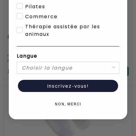
Pilates
Commerce
Thérapie assistée par les
animaux
Bouteille KOOR Thermo 250 ml Little Bear
Langue
Numéro d'article
1271891
Référence fabricant
F00491
11.90
Inscrivez-vous!
43
NON, MERCI