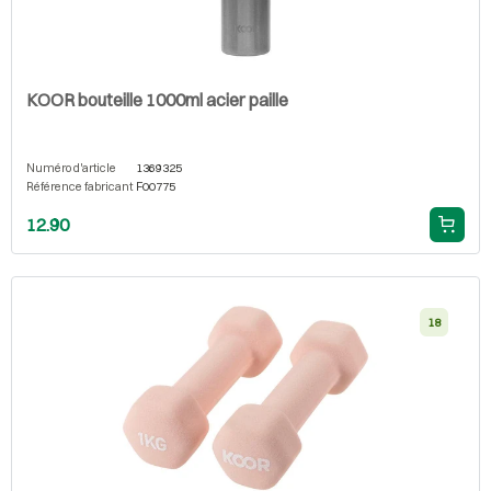
KOOR bouteille 1000ml acier paille
Numéro d'article
1369325
Référence fabricant
F00775
12.90
18