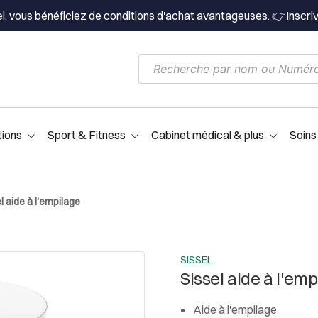
el, vous bénéficiez de conditions d'achat avantageuses. 👉
Inscri
tions
Sport & Fitness
Cabinet médical & plus
Soins
l aide à l'empilage
SISSEL
Sissel aide à l'em
Aide à l'empilage