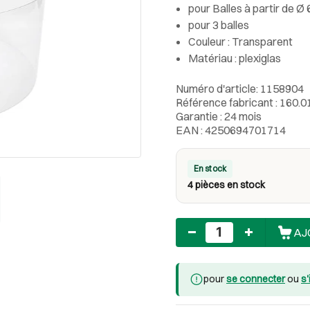
pour Balles à partir de Ø
pour 3 balles
Couleur : Transparent
Matériau : plexiglas
Numéro d'article: 1158904
Référence fabricant : 160.0
Garantie : 24 mois
EAN : 4250694701714
En stock
4 pièces en stock
Nombre
AJ
pour
se connecter
ou
s'