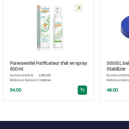
2
Puressentiel Purificateur d'air en spray
SISSEL bal
500 ml
Stabilizer
Numéro d'article
1190105
Numéro d'articl
Référence fabricant
7435244
Référence fabri
54.00
46.00