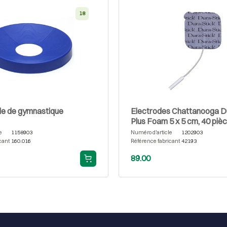
18
le de gymnastique
Electrodes Chattanooga D
Plus Foam 5 x 5 cm, 40 piè
e
1158903
Numéro d'article
1202903
cant
160.016
Référence fabricant
42193
89.00