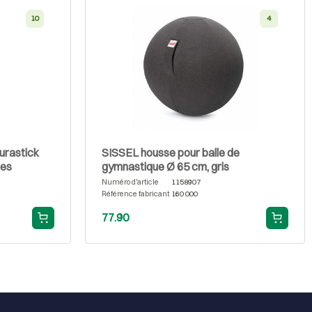
10
4
urastick
SISSEL housse pour balle de
ces
gymnastique Ø 65 cm, gris
Numéro d'article
1158907
Référence fabricant
160 000
77.90