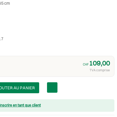
 65 cm
17
109,00
CHF
TVA comprise
OUTER AU PANIER
inscrire en tant que client