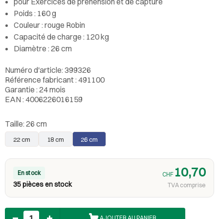
pour Exercices de préhension et de capture
Poids : 160 g
Couleur : rouge Robin
Capacité de charge : 120 kg
Diamètre : 26 cm
Numéro d'article: 399326
Référence fabricant : 491100
Garantie : 24 mois
EAN : 4006226016159
Taille:
26 cm
22 cm
18 cm
26 cm
10,70
En stock
CHF
35 pièces en stock
TVA comprise
Nombre
AJOUTER AU PANIER