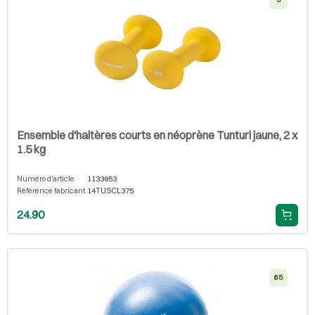
Ensemble d'haltères courts en néoprène Tunturi jaune, 2 x
1.5 kg
Numéro d'article
1133853
Référence fabricant
14TUSCL375
24.90
65