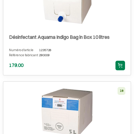
Désinfectant Aquama Indigo Bag in Box 10 litres
Numéro d'article
1235726
Référence fabricant
290009
179.00
18