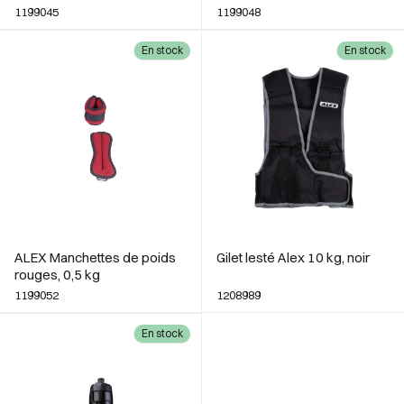
poignée en mousse 3 kg
1199045
1199048
En stock
En stock
ALEX Manchettes de poids
Gilet lesté Alex 10 kg, noir
rouges, 0,5 kg
1199052
1208989
En stock