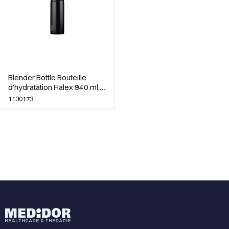
Blender Bottle Bouteille
d'hydratation Halex 940 ml,
noir
1130173