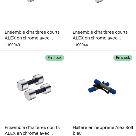
Ensemble d'haltères courts
Ensemble d'haltères courts
ALEX en chrome avec
ALEX en chrome avec
poignée en mousse 1 kg
poignée en mousse 2 kg
1199043
1199044
En stock
En stock
Ensemble d'haltères courts
Haltère en néoprène Alex Soft
ALEX en chrome avec
bleu