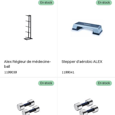
En stock
En stock
Alex Régleur de médecine-
Stepper d'aérobic ALEX
ball
1199039
1199041
En stock
En stock