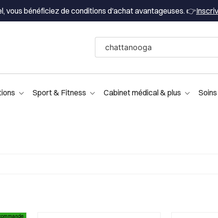
el, vous bénéficiez de conditions d'achat avantageuses. 👉
Inscri
tions
Sport & Fitness
Cabinet médical & plus
Soins
écommande