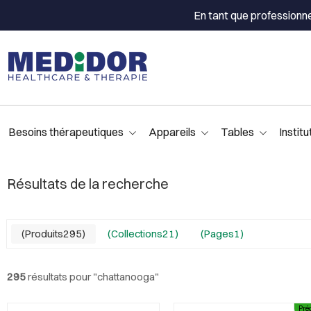
En tant que professionn
Besoins thérapeutiques
Appareils
Tables
Institu
Résultats de la recherche
Produits295
Collections21
Pages1
295
résultats pour "
chattanooga
"
Pr