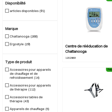
Disponibilité
articles disponibles
91
Marque
Chattanooga
266
Ergostyle
29
Centre de rééducation de
Chattanooga
1202869
Type de produit
Accessoires pour appareils
Pr
de chauffage et de
refroidissement
14
Accessoires pour appareils
de thérapie
112
Accessoires tables de
thérapie
43
Appareils de chauffage
5