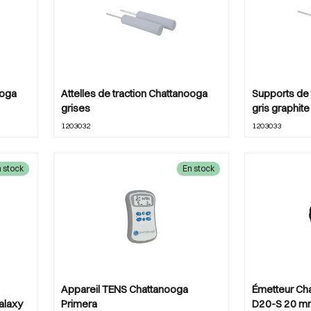
ooga
Attelles de traction Chattanooga
Supports de 
grises
gris graphite
1203032
1203033
 stock
En stock
Appareil TENS Chattanooga
Émetteur Ch
alaxy
Primera
D20-S 20 m