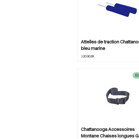
Entraîneurs de mouvement &
attelles
15
Fauteuils de consultation et
de thérapie
12
Fluide caloporteur
15
Attelles de traction Chattan
Produits de chauffage et de
refroidissement
7
bleu marine
1203029
Stockage
24
Surmatelas froid/chaud
7
En
Tables de thérapie
65
Tables de thérapie et de
massage
23
Tables de traction
3
Thérapie au laser
4
Thérapie par la chaleur et le
froid
36
Chattanooga Accessoires
Thérapie par ondes de
Montane Chaises longues G
choc
5