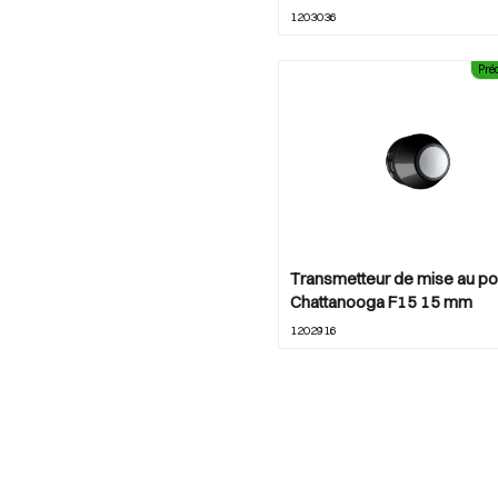
1203036
Thérapie par ultrasons
3
Tous les produits
289
Pr
Électrostimulation
10
Établissements
thérapeutiques
93
Transmetteur de mise au po
Chattanooga F15 15 mm
1202916