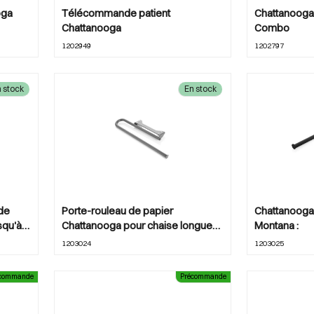
oga
Télécommande patient
Chattanooga 
Chattanooga
Combo
1202949
1202797
 stock
En stock
de
Porte-rouleau de papier
Chattanooga 
squ'à
Chattanooga pour chaise longue
Montana :
Montane
1203024
1203025
écommande
Précommande