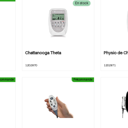
En stock
Chattanooga Theta
Physio de C
1202870
1202871
écommande
Précommande