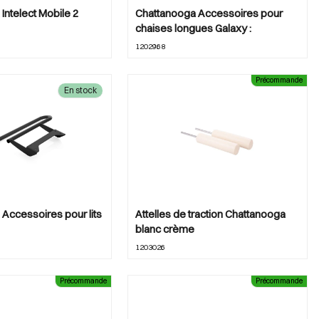
Intelect Mobile 2
Chattanooga Accessoires pour
chaises longues Galaxy :
1202968
Précommande
En stock
Accessoires pour lits
Attelles de traction Chattanooga
blanc crème
1203026
Précommande
Précommande