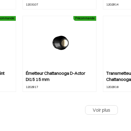
1203107
1202914
écommande
Précommande
int
Émetteur Chattanooga D-Actor
Transmetteu
DI15 15 mm
Chattanoog
1202917
1202918
Voir plus