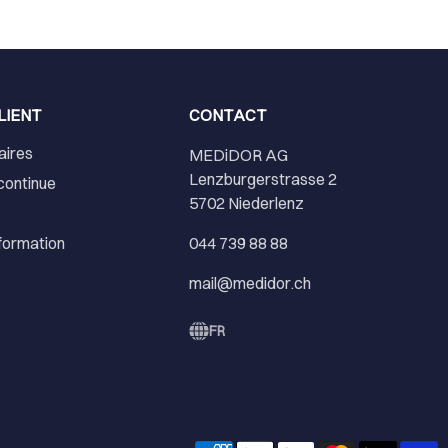
LIENT
CONTACT
aires
MEDiDOR AG
Lenzburgerstrasse 2
continue
5702 Niederlenz
nformation
044 739 88 88
mail@medidor.ch
FR