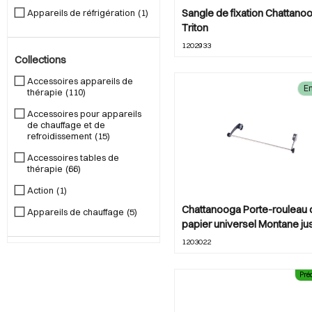
Sangle de fixation Chattano
Appareils de réfrigération
1
Triton
Caloporteur
15
1202933
Entraîneurs de mouvement &
Collections
attelles
15
Accessoires appareils de
En
Fauteuils de consultation et
thérapie
110
de thérapie
10
Accessoires pour appareils
Garnitures pour le froid et la
de chauffage et de
chaleur
7
refroidissement
15
Stockage
25
Accessoires tables de
thérapie
66
Tables de thérapie et de
massage
25
Action
1
Chattanooga Porte-rouleau 
Tables de traction
3
Appareils de chauffage
5
papier universel Montane ju
Thérapie au laser
4
Appareils de réfrigération
1
60 cm
1203022
Thérapie par ondes de
Appareils de thérapie
180
choc
5
Pr
Besoins thérapeutiques
7
Thérapie par ultrasons
1
Chattanooga
266
Électrostimulation
10