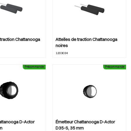
traction Chattanooga
Attelles de traction Chattanooga
noires
1203034
Précommande
Précommande
attanooga D-Actor
Émetteur Chattanooga D-Actor
m
D35-S, 35 mm