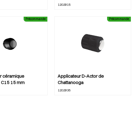
1202915
Précommande
Précommande
r céramique
Applicateur D-Actor de
a C15 15 mm
Chattanooga
1202935