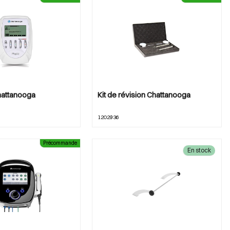
hattanooga
Kit de révision Chattanooga
1202936
Précommande
En stock