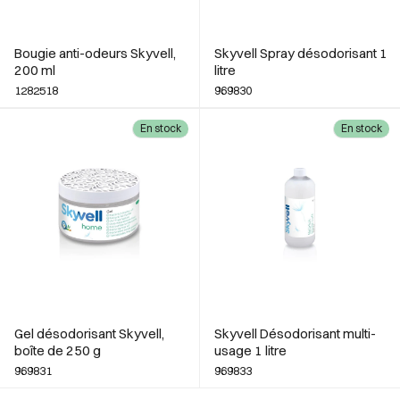
Bougie anti-odeurs Skyvell,
Skyvell Spray désodorisant 1
200 ml
litre
1282518
969830
En stock
En stock
Gel désodorisant Skyvell,
Skyvell Désodorisant multi-
boîte de 250 g
usage 1 litre
969831
969833