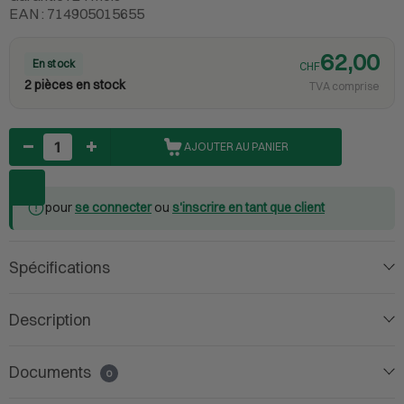
EAN : 714905015655
62,00
En stock
CHF
2 pièces en stock
TVA comprise
Nombre
AJOUTER AU PANIER
pour
se connecter
ou
s'inscrire en tant que client
Spécifications
Description
Documents
0