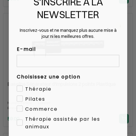
S'INSCRIRE À LA
NEWSLETTER
1
Inscrivez-vous et ne manquez plus aucune mise à
jour ni les meilleures offres.
E-mail
Choisissez une option
Baseline Séparateur d'impulsions 2 points Plastique
Thérapie
Pilates
Numéro d'article
1198187
Commerce
Référence fabricant
12-1480
Thérapie assistée par les
59.00
animaux