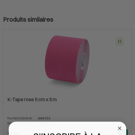
Produits similaires
11
K-Tape rose 5 cm x 5 m
Numéro d'article
1669153
Référence fabricant
180200
19.90