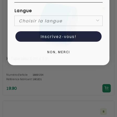
35
Langue
Inscrivez-vous!
NON, MERCI
K-Tape bleu 5 cm x 5 m
Numéro d'article
1669154
Référence fabricant
180201
19.90
5