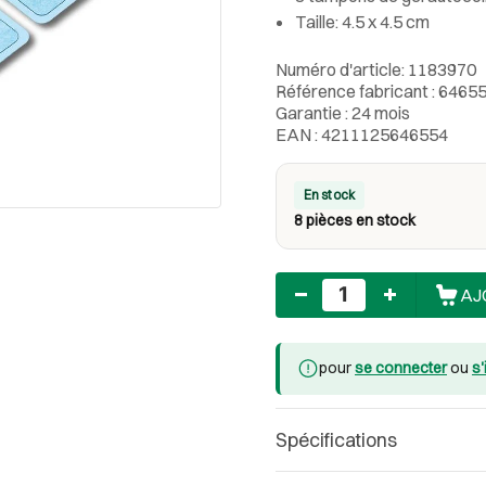
Taille: 4.5 x 4.5 cm
Numéro d'article: 1183970
Référence fabricant : 6465
Garantie : 24 mois
EAN : 4211125646554
En stock
8 pièces en stock
Nombre
AJ
pour
se connecter
ou
s'
Spécifications