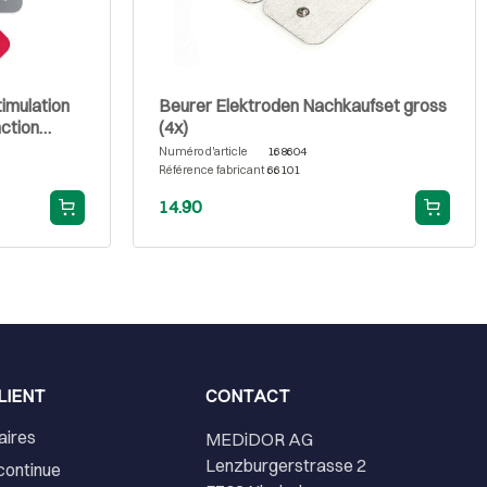
timulation
Beurer Elektroden Nachkaufset gross
ction
(4x)
Numéro d'article
168604
Référence fabricant
66101
14.90
LIENT
CONTACT
aires
MEDiDOR AG
Lenzburgerstrasse 2
continue