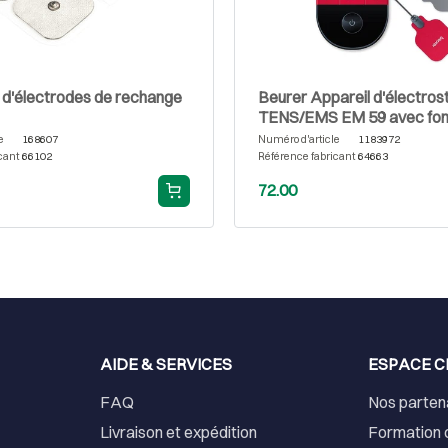
 d'électrodes de rechange
Beurer Appareil d'électros
TENS/EMS EM 59 avec fon
chaleur
e
168607
Numéro d'article
1183972
cant
66102
Référence fabricant
64663
72.00
AIDE & SERVICES
ESPACE C
FAQ
Nos parten
Livraison et expédition
Formation 