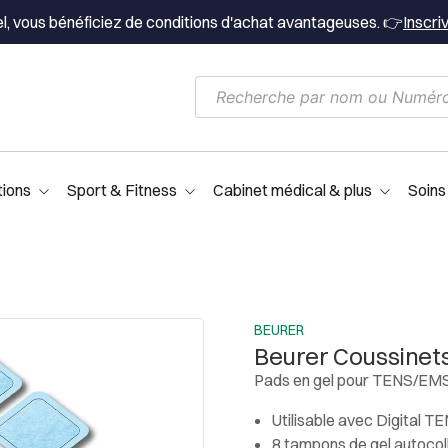
el, vous bénéficiez de conditions d'achat avantageuses. 👉
Inscri
tions
Sport & Fitness
Cabinet médical & plus
Soins
BEURER
Beurer Coussinet
Pads en gel pour TENS/EM
Utilisable avec Digital 
8 tampons de gel autocol