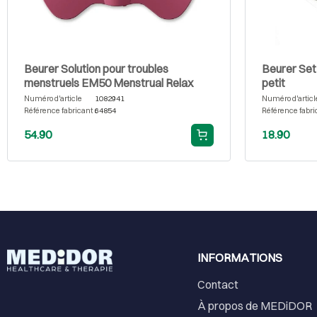
Beurer Solution pour troubles
Beurer Set
menstruels EM50 Menstrual Relax
petit
Numéro d'article
1082941
Numéro d'articl
Référence fabricant
64854
Référence fabri
54.90
18.90
INFORMATIONS
Contact
À propos de MEDiDOR