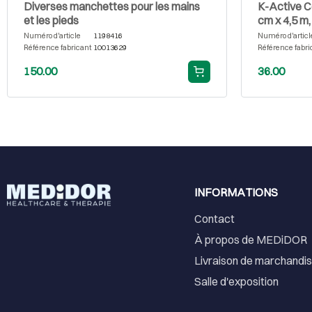
Diverses manchettes pour les mains
K-Active C
et les pieds
cm x 4,5 m,
Numéro d'article
1198416
Numéro d'articl
Référence fabricant
10013629
Référence fabri
150.00
36.00
INFORMATIONS
Contact
À propos de MEDiDOR
Livraison de marchandi
Salle d'exposition