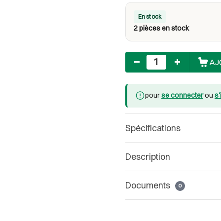
En stock
2 pièces en stock
Nombre
AJ
pour
se connecter
ou
s'
Spécifications
Description
Documents
0