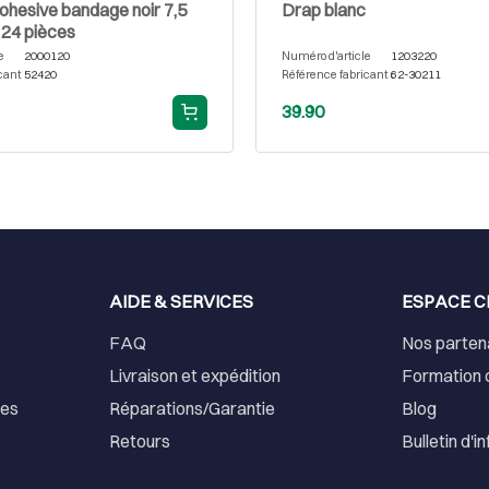
ohesive bandage noir 7,5
Drap blanc
 24 pièces
e
2000120
Numéro d'article
1203220
cant
52420
Référence fabricant
62-30211
39.90
AIDE & SERVICES
ESPACE C
FAQ
Nos parten
Livraison et expédition
Formation 
ses
Réparations/Garantie
Blog
Retours
Bulletin d'i