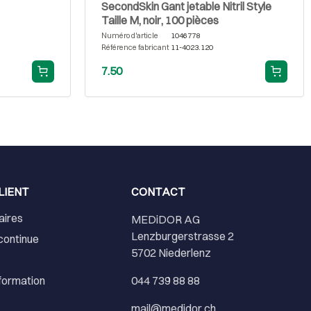
SecondSkin Gant jetable Nitril Style
Taille M, noir, 100 pièces
Numéro d'article
1046778
Référence fabricant
11-4023.120
7.50
LIENT
CONTACT
aires
MEDiDOR AG
Lenzburgerstrasse 2
continue
5702 Niederlenz
nformation
044 739 88 88
mail@medidor.ch