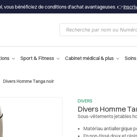
el, vous bénéficiez de conditions d'achat avantageuses. 👉
Inscri
tions
Sport & Fitness
Cabinet médical & plus
Soins
Divers Homme Tanga noir
DIVERS
Divers Homme Tan
Sous-vêtements jetables 
Matériau antiallergique po
En non-tissé doux et rési