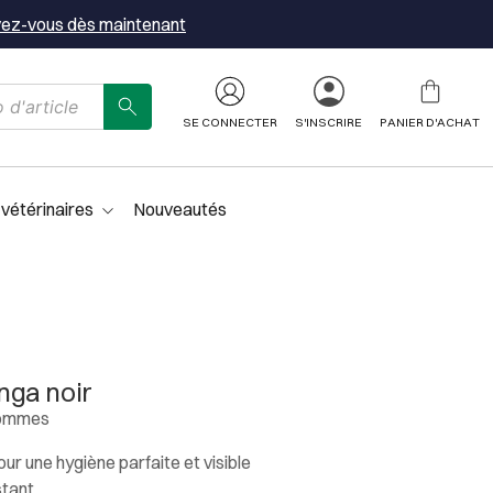
vez-vous dès maintenant
SE CONNECTER
S'INSCRIRE
PANIER D'ACHAT
 vétérinaires
Nouveautés
ga noir
hommes
ur une hygiène parfaite et visible
stant