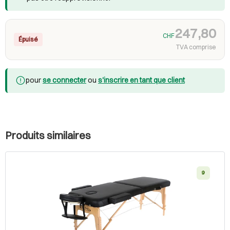
247,80
CHF
Épuisé
TVA comprise
pour
se connecter
ou
s'inscrire en tant que client
Produits similaires
9