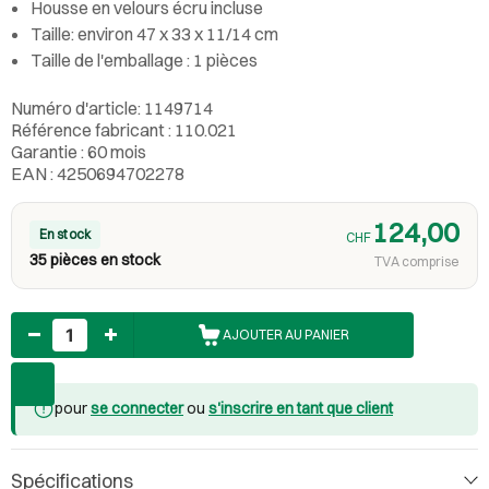
Housse en velours écru incluse
Taille: environ 47 x 33 x 11/14 cm
Taille de l'emballage : 1 pièces
Numéro d'article: 1149714
Référence fabricant : 110.021
Garantie : 60 mois
EAN : 4250694702278
124,00
En stock
CHF
35 pièces en stock
TVA comprise
Nombre
AJOUTER AU PANIER
pour
se connecter
ou
s'inscrire en tant que client
Spécifications