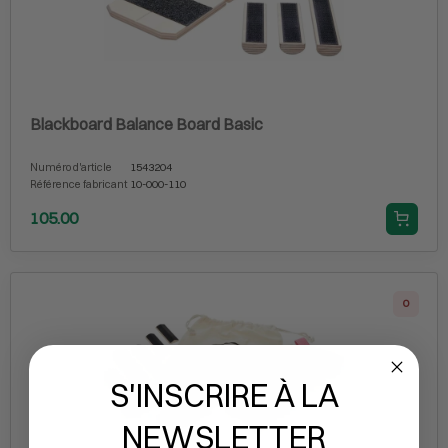
Blackboard Balance Board Basic
Numéro d'article
1543204
Référence fabricant
10-000-110
105.00
0
S'INSCRIRE À LA
NEWSLETTER