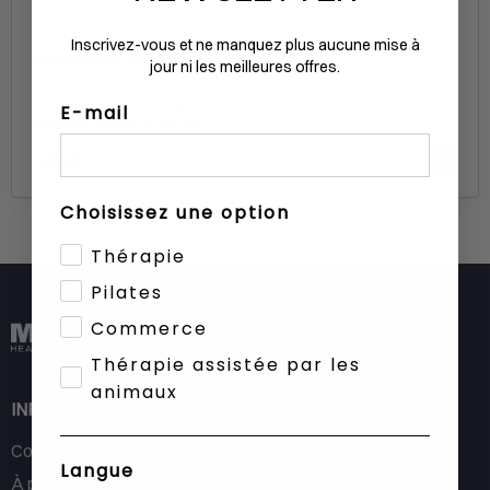
Inscrivez-vous et ne manquez plus aucune mise à
Blackboard Professional
jour ni les meilleures offres.
Numéro d'article
1543205
E-mail
Référence fabricant
10-200-004
169.00
Choisissez une option
Thérapie
Pilates
Commerce
Thérapie assistée par les
animaux
INFORMATIONS
Contact
Langue
À propos de MEDiDOR