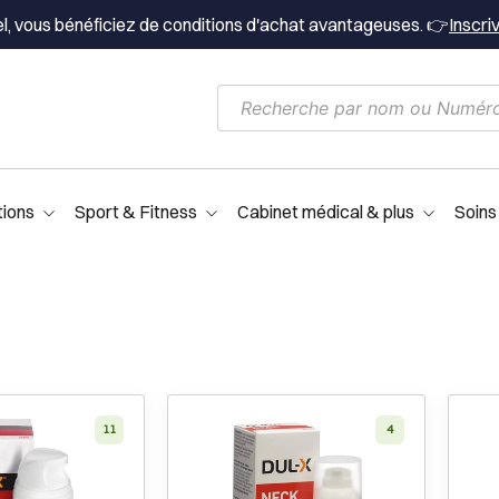
el, vous bénéficiez de conditions d'achat avantageuses. 👉
Inscri
tions
Sport & Fitness
Cabinet médical & plus
Soins
11
4