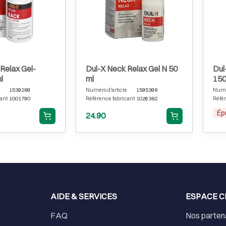
Relax Gel-
Dul-X Neck Relax Gel N 50
Dul
l
ml
150
1539289
Numéro d'article
1595398
Numér
ant
1001790
Référence fabricant
1026382
Référ
Ép
24.90
AIDE & SERVICES
ESPACE C
FAQ
Nos parten