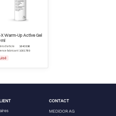
Épuisé
-X Warm-Up Active Gel
 ml
o d'article
1640336
ence fabricant
1001793
uisé
LIENT
CONTACT
aires
MEDiDOR AG