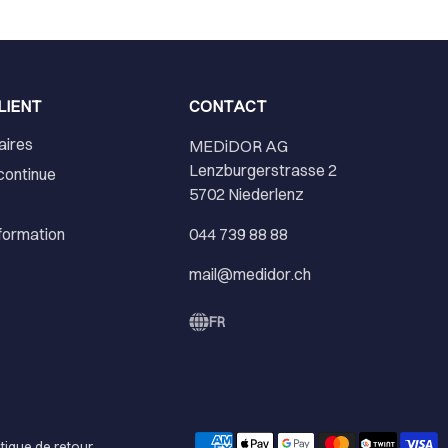
LIENT
CONTACT
aires
MEDiDOR AG
Lenzburgerstrasse 2
continue
5702 Niederlenz
nformation
044 739 88 88
mail@medidor.ch
FR
itique de retour