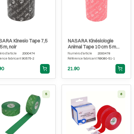
ARA Kinesio Tape 7,5
NASARA Kinésiologie
5 m, noir
Animal Tape 10 cm 5 m
rose
o d'article
2000474
Numéro d'article
2000478
ence fabricant
90575-2
Référence fabricant
N9090-51-1
90
21.90
5
6