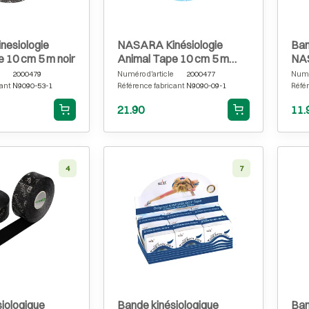
esiologie
NASARA Kinésiologie
Ban
 10 cm 5 m noir
Animal Tape 10 cm 5 m
NAS
turquoise
rou
2000479
Numéro d'article
2000477
Numér
ant
N9090-53-1
Référence fabricant
N9090-09-1
Référ
21.90
11.
4
7
iologique
Bande kinésiologique
Ban