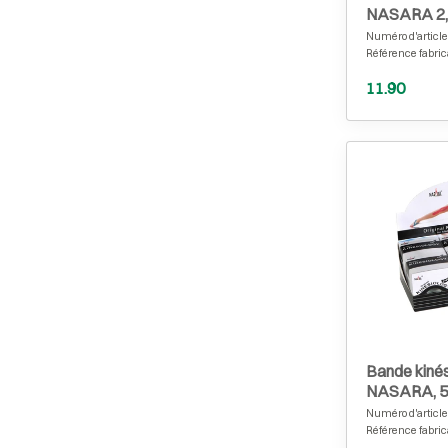
NASARA 2,5
rouleaux no
Numéro d'article
Référence fabric
11.90
Bande kinés
NASARA, 5 
de 6, noir
Numéro d'article
Référence fabric