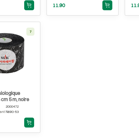
11.90
11.
7
iologique
cm 5 m, noire
2000472
ant
N690-53