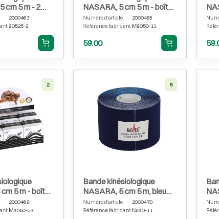
 cm 5 m - 2
NASARA, 5 cm 5 m - boîte
NAS
irs
de 6, bleu foncé
de 
2000463
Numéro d'article
2000466
Numér
ant
90525-2
Référence fabricant
M9050-11
Référ
59.00
59.
2
5
iologique
Bande kinésiologique
Ban
cm 5 m - boîte
NASARA, 5 cm 5 m, bleu
NAS
foncé
2000468
Numéro d'article
2000470
Numér
ant
M9050-53
Référence fabricant
N690-11
Référ