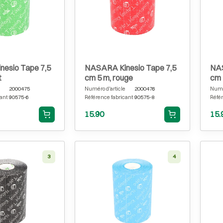
esio Tape 7,5
NASARA Kinesio Tape 7,5
NAS
t
cm 5 m, rouge
cm 
2000475
Numéro d'article
2000476
Numér
ant
90575-6
Référence fabricant
90575-8
Référ
15.90
15.
3
4