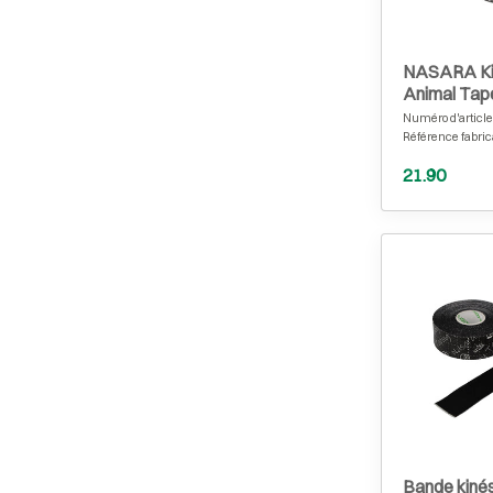
NASARA Kin
Animal Tape
Numéro d'article
Référence fabric
21.90
Bande kinés