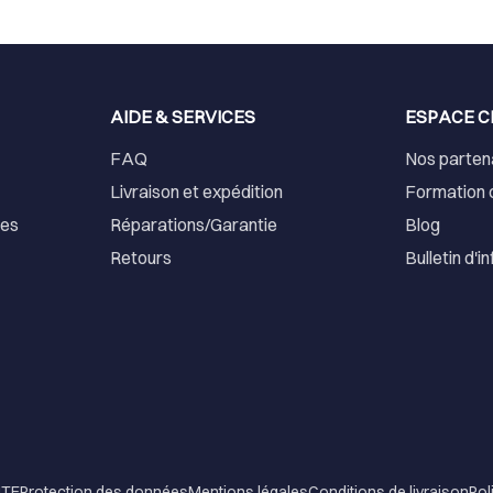
AIDE & SERVICES
ESPACE C
FAQ
Nos parten
Livraison et expédition
Formation 
ses
Réparations/Garantie
Blog
Retours
Bulletin d'i
NTE
Protection des données
Mentions légales
Conditions de livraison
Pol