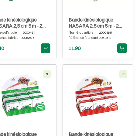
de kinésiologique
Bande kinésiologique
ARA 2,5 cm 5 m - 2
NASARA 2,5 cm 5 m - 2
leaux verts
rouleaux rouges
o d'article
2000464
Numéro d'article
2000465
ence fabricant
90525-6
Référence fabricant
90525-8
90
11.90
3
3
de kinésiologique
Bande kinésiologique