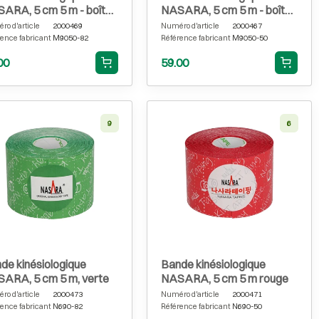
ARA, 5 cm 5 m - boîte
NASARA, 5 cm 5 m - boîte
6, verte
de 6 rouges
o d'article
2000469
Numéro d'article
2000467
ence fabricant
M9050-82
Référence fabricant
M9050-50
00
59.00
9
6
de kinésiologique
Bande kinésiologique
ARA, 5 cm 5 m, verte
NASARA, 5 cm 5 m rouge
o d'article
2000473
Numéro d'article
2000471
ence fabricant
N690-82
Référence fabricant
N690-50