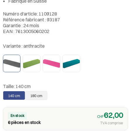
Fabriqué en Suisse
Numéro d'article: 1109128
Référence fabricant : 93187
Garantie : 24 mois
EAN : 7613005060202
Variante :
anthracite
Taille:
140 cm
140 cm
180 cm
62,00
En stock
CHF
6 pièces en stock
TVA comprise