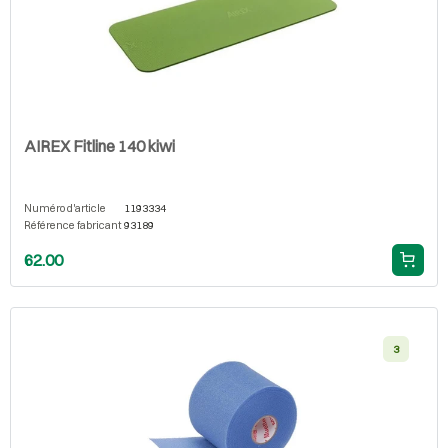
AIREX Fitline 140 kiwi
Numéro d'article
1193334
Référence fabricant
93189
62.00
3