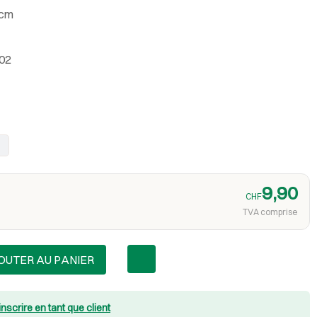
 cm
002
9,90
CHF
TVA comprise
OUTER AU PANIER
inscrire en tant que client