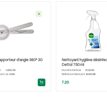
3
apporteur d'angle 360° 30
Nettoyant hygiène désinfe
Dettol 750 ml
e
1198138
Numéro d'article
910045
cant
12-1000
Référence fabricant
3025439
7.20