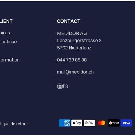
LIENT
CONTACT
aires
MEDiDOR AG
Lenzburgerstrasse 2
continue
5702 Niederlenz
nformation
044 739 88 88
mail@medidor.ch
FR
itique de retour