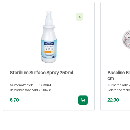
5
Sterillium Surface Spray 250 ml
Baseline R
cm
Numéro d'article
1720844
Numéro d'articl
Référence fabricant
9819400
Référence fabri
6.70
22.90