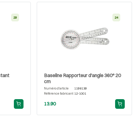
29
24
ctant
Baseline Rapporteur d'angle 360° 20
cm
Numéro d'article
1198139
Référence fabricant
12-1001
13.90