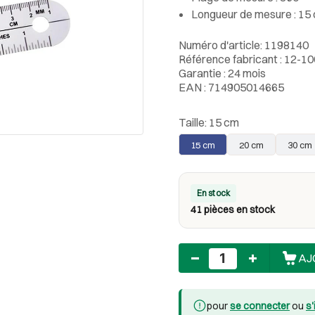
Longueur de mesure : 15
Numéro d'article: 1198140
Référence fabricant : 12-1
Garantie : 24 mois
EAN : 714905014665
Taille:
15 cm
15 cm
20 cm
30 cm
En stock
41 pièces en stock
Nombre
AJ
pour
se connecter
ou
s'