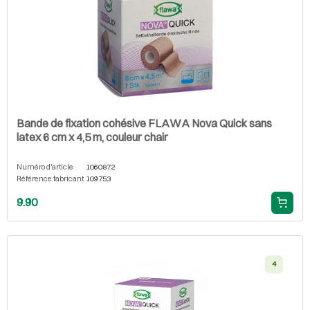
Bande de fixation cohésive FLAWA Nova Quick sans
latex 6 cm x 4,5 m, couleur chair
Numéro d'article
1060872
Référence fabricant
109753
9.90
4