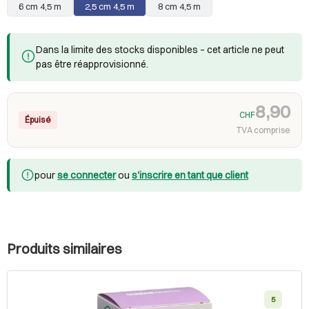
6 cm 4,5 m
2,5 cm 4,5 m
8 cm 4,5 m
Dans la limite des stocks disponibles – cet article ne peut
pas être réapprovisionné.
8,90
CHF
Épuisé
TVA comprise
pour
se connecter
ou
s'inscrire en tant que client
Produits similaires
5