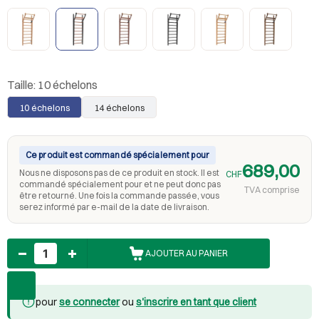
Taille:
10 échelons
10 échelons
14 échelons
Ce produit est commandé spécialement pour
689,00
Nous ne disposons pas de ce produit en stock. Il est
CHF
commandé spécialement pour et ne peut donc pas
TVA comprise
être retourné. Une fois la commande passée, vous
serez informé par e-mail de la date de livraison.
Nombre
AJOUTER AU PANIER
pour
se connecter
ou
s'inscrire en tant que client