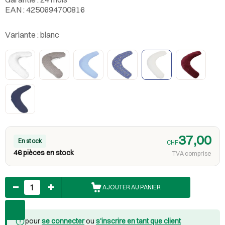
EAN : 4250694700816
Variante :
blanc
37,00
En stock
CHF
46 pièces en stock
TVA comprise
Nombre
AJOUTER AU PANIER
pour
se connecter
ou
s'inscrire en tant que client