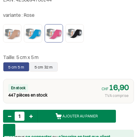
variante :
Rose
Taille:
5 cm x 5 m
5 cm 5 m
5 cm 32 m
16,90
En stock
CHF
447 pièces en stock
TVA comprise
Nombre
AJOUTER AU PANIER
pour
se connecter
ou
s'inscrire en tant que client