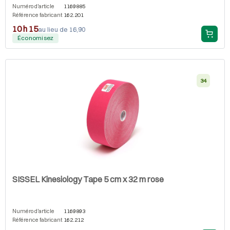
Numéro d'article
1169885
Référence fabricant
162.201
10 h 15
au lieu de 16,90
Économisez
34
SISSEL Kinesiology Tape 5 cm x 32 m rose
Numéro d'article
1169893
Référence fabricant
162.212